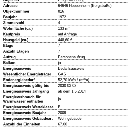
Adresse
64646 Heppenheim (Bergstraße)
Objektnummer
816
Baujahr
1972
Zimmerzahl
4
Wohnfläche (ca.)
133 m²
Kaufpreis
auf Anfrage
Hausgeld (ca.)
448,60 €
Etage
7
Anzahl Etagen
7
Aufzug
Personenaufzug
Balkon
ja
Energieausweis
Bedarfsausweis
Wesentlicher Energieträger
GAS
Endenergiebedarf
52,70 kWh / (m²*a)
Energieausweis gültig bis
2030-03-02
Energieausweis Jahrgang
ab dem 1.5.2014
Energieverbrauch für
ja
Warmwasser enthalten
Energieausweis Werteklasse
B
Energieausweis Baujahr
2009
Energieausweis Gebäudeart
Wohngebäude
Anzahl der Einheiten
67.00