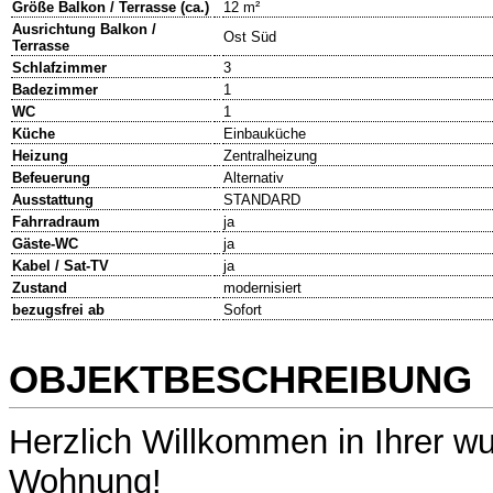
Größe Balkon / Terrasse (ca.)
12 m²
Ausrichtung Balkon /
Ost Süd
Terrasse
Schlafzimmer
3
Badezimmer
1
WC
1
Küche
Einbauküche
Heizung
Zentralheizung
Befeuerung
Alternativ
Ausstattung
STANDARD
Fahrradraum
ja
Gäste-WC
ja
Kabel / Sat-TV
ja
Zustand
modernisiert
bezugsfrei ab
Sofort
OBJEKTBESCHREIBUNG
Herzlich Willkommen in Ihrer w
Wohnung!