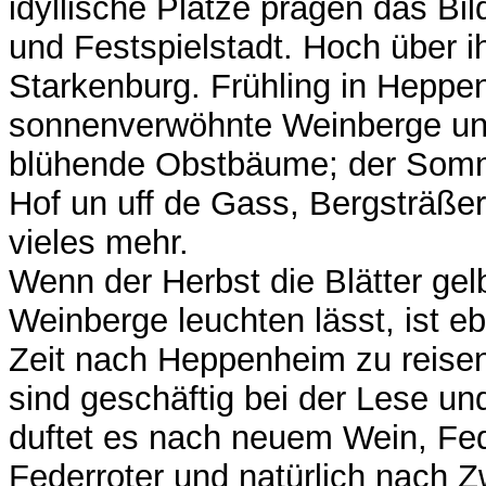
idyllische Plätze prägen das Bil
und Festspielstadt. Hoch über ih
Starkenburg. Frühling in Heppen
sonnenverwöhnte Weinberge und
blühende Obstbäume; der Somm
Hof un uff de Gass, Bergsträße
vieles mehr.
Wenn der Herbst die Blätter gelb
Weinberge leuchten lässt, ist eb
Zeit nach Heppenheim zu reise
sind geschäftig bei der Lese un
duftet es nach neuem Wein, Fe
Federroter und natürlich nach 