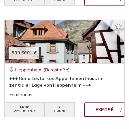
WOHNFLÄCHE
ZIMMER
599.500,- €
Heppenheim (Bergstraße)
+++ Renditestarkes Appartementhaus in
zentraler Lage von Heppenheim +++
Ferienhaus
121 m²
5
WOHNFLÄCHE
ZIMMER