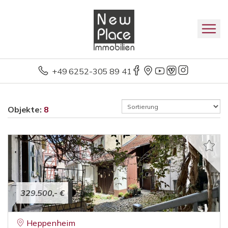
+49 6252-305 89 41
Objekte:
8
329.500,- €
Heppenheim