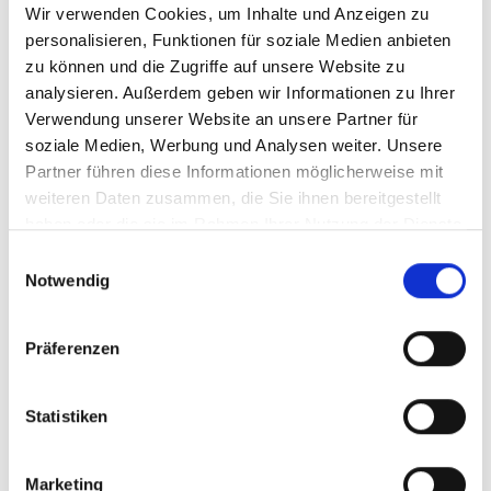
Wir verwenden Cookies, um Inhalte und Anzeigen zu
personalisieren, Funktionen für soziale Medien anbieten
679.500,- €
zu können und die Zugriffe auf unsere Website zu
analysieren. Außerdem geben wir Informationen zu Ihrer
Verwendung unserer Website an unsere Partner für
Bensheim
soziale Medien, Werbung und Analysen weiter. Unsere
+++ Sanierungsbedürftiges Haus mit 3
Partner führen diese Informationen möglicherweise mit
Wohneinheiten in Bensheim +++
weiteren Daten zusammen, die Sie ihnen bereitgestellt
Zweifamilienhaus
haben oder die sie im Rahmen Ihrer Nutzung der Dienste
gesammelt haben.
Einwilligungsauswahl
228 m²
8
Notwendig
WOHNFLÄCHE
ZIMMER
Präferenzen
Statistiken
Marketing
349.500,- €