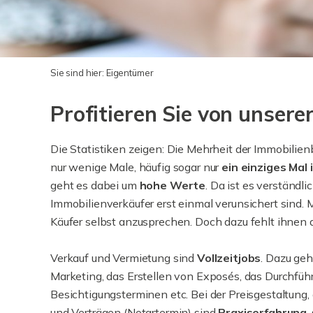
Sie sind hier:
Eigentümer
Profitieren Sie von unser
Die Statistiken zeigen: Die Mehrheit der Immobilien
nur wenige Male, häufig sogar nur
ein einziges Mal
geht es dabei um
hohe Werte
. Da ist es verständli
Immobilienverkäufer erst einmal verunsichert sind.
Käufer selbst anzusprechen. Doch dazu fehlt ihnen d
Verkauf und Vermietung sind
Vollzeitjobs
. Dazu ge
Marketing, das Erstellen von Exposés, das Durchfüh
Besichtigungsterminen etc. Bei der Preisgestaltung
und Verträgen (Notartermin) sind
Praxiserfahrung
,