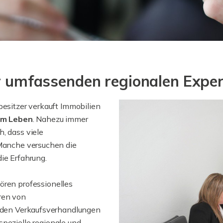
er umfassenden regionalen Exper
besitzer verkauft Immobilien
 im Leben
. Nahezu immer
ch, dass viele
 Manche versuchen die
ie Erfahrung.
hören professionelles
ren von
, den Verkaufsverhandlungen
 spezielle regionale und