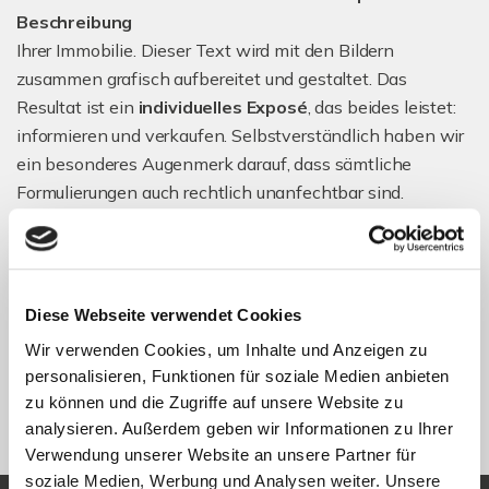
Beschreibung
Ihrer Immobilie. Dieser Text wird mit den Bildern
zusammen grafisch aufbereitet und gestaltet. Das
Resultat ist ein
individuelles Exposé
, das beides leistet:
informieren und verkaufen. Selbstverständlich haben wir
ein besonderes Augenmerk darauf, dass sämtliche
Formulierungen auch rechtlich unanfechtbar sind.
Je nach Objekt platzieren wir Ihre Immobilie in den
passenden Print- und Online-Medien, vor allem in
Zeitungen und den
wichtigen Internetportalen
. Über
Diese Webseite verwendet Cookies
weitere mögliche Maßnahmen, wie die Anbringung von
Wir verwenden Cookies, um Inhalte und Anzeigen zu
Werbetafeln, Fahnen usw. entscheiden wir gemeinsam
personalisieren, Funktionen für soziale Medien anbieten
mit Ihnen.
zu können und die Zugriffe auf unsere Website zu
analysieren. Außerdem geben wir Informationen zu Ihrer
Verwendung unserer Website an unsere Partner für
soziale Medien, Werbung und Analysen weiter. Unsere