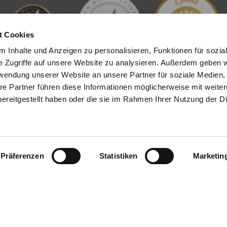
t Cookies
 Inhalte und Anzeigen zu personalisieren, Funktionen für sozia
e Zugriffe auf unsere Website zu analysieren. Außerdem geben w
rwendung unserer Website an unsere Partner für soziale Medien
L
INHALT
re Partner führen diese Informationen möglicherweise mit weite
ereitgestellt haben oder die sie im Rahmen Ihrer Nutzung der D
tenter
Immobilienmakler in
Start
eim
stehen wir Ihnen beim
Angebote
d bei der Vermietung Ihrer
Wertermittlung
ur Seite.
Eigentümer
News
Präferenzen
Statistiken
Marketin
sendem Fachwissen und lokaler
Denkmalschutz
beraten wir Sie in allen Fragen
Bauträger
r Haus oder Ihre Wohnung in
mehr
n Heppenheim. Sprechen Sie uns
nd für Sie da.