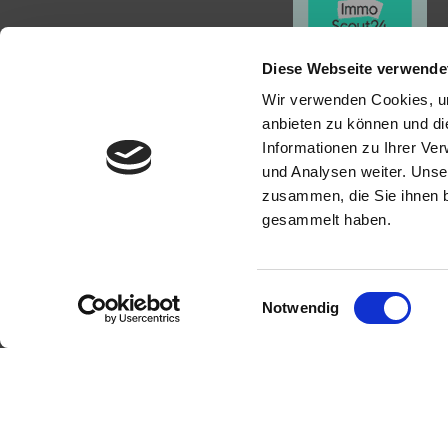
Diese Webseite verwende
Wir verwenden Cookies, um
anbieten zu können und di
Informationen zu Ihrer Ve
KONTAKT
PROFI
und Analysen weiter. Unse
zusammen, die Sie ihnen b
gesammelt haben.
New Place Immobilien
Als kompe
Heppenh
Ludwigstraße 20
Verkauf un
64646 Heppenheim
Immobilie z
Einwilligungsauswahl
Notwendig
Tel.:
+49 6252-305 89 41
Mit umfas
Fax: +49 6252-305 89 42
Expertise 
rund um Ih
E-Mail:
info@new-place-immobilien.com
der Regio
Web:
www.new-place-immobilien.com
an - wir si