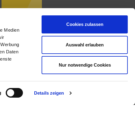
Cookies zulassen
le Medien
ir
, Werbung
Auswahl erlauben
IMMOBILIENANGEBOTE
ren Daten
ienste
Nur notwendige Cookies
Eigentumswohnungen
Häuser zum Kauf
Grundstücke
Mietangebote
Renditeobjekte
g
Details zeigen
Gewerbeimmobilien