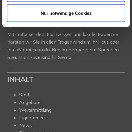
Als kompetenter
Immobilienmakler in Heppenheim
stehen wir Ihnen beim Verkauf und bei der Vermietung
Nur notwendige Cookies
Ihrer Immobilie zur Seite.
Mit umfassendem Fachwissen und lokaler Expertise
beraten wir Sie in allen Fragen rund um Ihr Haus oder
Ihre Wohnung in der Region Heppenheim. Sprechen
Sie uns an - wir sind für Sie da.
INHALT
Start
Angebote
Wertermittlung
Eigentümer
News