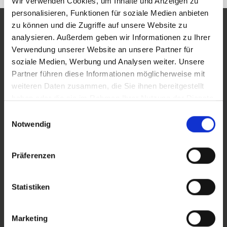
Wir verwenden Cookies, um Inhalte und Anzeigen zu
personalisieren, Funktionen für soziale Medien anbieten
zu können und die Zugriffe auf unsere Website zu
Vertrauen Sie auf unser
analysieren. Außerdem geben wir Informationen zu Ihrer
Verwendung unserer Website an unsere Partner für
regionales Netzwerk und
soziale Medien, Werbung und Analysen weiter. Unsere
Partner führen diese Informationen möglicherweise mit
unsere Vertriebsstärke
weiteren Daten zusammen, die Sie ihnen bereitgestellt
haben oder die sie im Rahmen Ihrer Nutzung der Dienste
MUSTER Immobilien findet für Sie den passenden Käufer
gesammelt haben.
Einwilligungsauswahl
auch ohne Werbung. Kontaktieren Sie uns
unverbindlich
.
Notwendig
Wir freuen uns auf Sie und Ihre Immobilie.
Präferenzen
Statistiken
Marketing