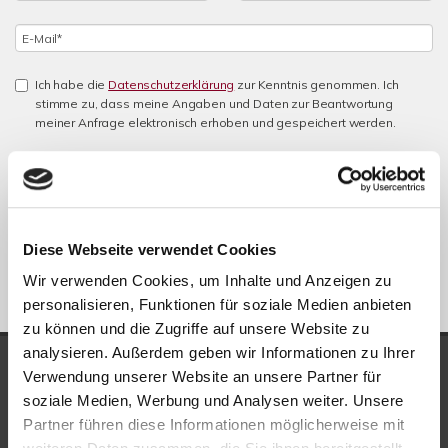
Ich habe die
Datenschutzerklärung
zur Kenntnis genommen. Ich
stimme zu, dass meine Angaben und Daten zur Beantwortung
meiner Anfrage elektronisch erhoben und gespeichert werden.
Hinweis: Sie können Ihre Einwilligung jederzeit für die Zukunft per E-
Mail an info@new-place-immobilien.com widerrufen. *
* Pflichtfelder
Absenden
Diese Webseite verwendet Cookies
Wir verwenden Cookies, um Inhalte und Anzeigen zu
personalisieren, Funktionen für soziale Medien anbieten
zu können und die Zugriffe auf unsere Website zu
analysieren. Außerdem geben wir Informationen zu Ihrer
UNSERE AUSZEICHNUNGEN
Verwendung unserer Website an unsere Partner für
soziale Medien, Werbung und Analysen weiter. Unsere
Partner führen diese Informationen möglicherweise mit