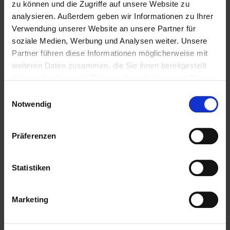
zu können und die Zugriffe auf unsere Website zu
PROFIL
analysieren. Außerdem geben wir Informationen zu Ihrer
Verwendung unserer Website an unsere Partner für
Als kompetenter
Immobilienmakler in Heppenheim
soziale Medien, Werbung und Analysen weiter. Unsere
stehen wir Ihnen beim Verkauf und bei der
Partner führen diese Informationen möglicherweise mit
Vermietung Ihrer Immobilie zur Seite.
weiteren Daten zusammen, die Sie ihnen bereitgestellt
haben oder die sie im Rahmen Ihrer Nutzung der Dienste
Mit umfassendem Fachwissen und lokaler Expertise
gesammelt haben.
Einwilligungsauswahl
beraten wir Sie in allen Fragen rund um Ihr Haus oder
Notwendig
Ihre Wohnung in der Region Heppenheim. Sprechen
Sie uns an - wir sind für Sie da.
Präferenzen
INHALT
Statistiken
Start
Marketing
Angebote
Wertermittlung