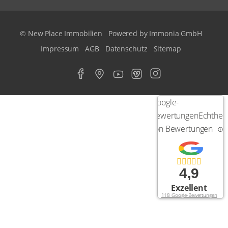
© New Place Immobilien
Powered by Immonia GmbH
Impressum
AGB
Datenschutz
Sitemap
Google-
Bewertungen
Echtheit
von Bewertungen
4,9
Exzellent
118 Google-Bewertungen