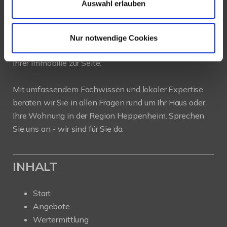
Auswahl erlauben
PROFIL
Als kompetenter
Immobilienmakler in Heppenheim
Nur notwendige Cookies
stehen wir Ihnen beim Verkauf und bei der Vermietung
Ihrer Immobilie zur Seite.
Mit umfassendem Fachwissen und lokaler Expertise
beraten wir Sie in allen Fragen rund um Ihr Haus oder
Ihre Wohnung in der Region Heppenheim. Sprechen
Sie uns an - wir sind für Sie da.
INHALT
Start
Angebote
Wertermittlung