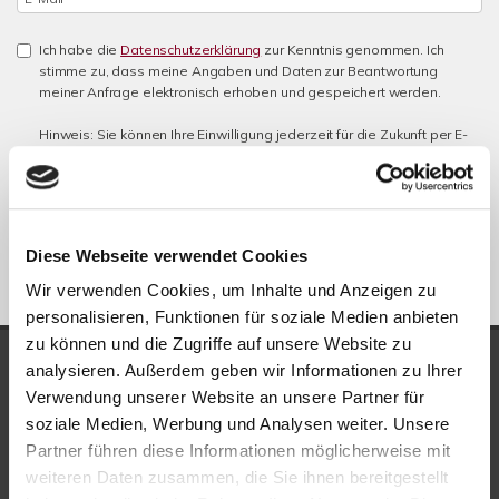
Ich habe die
Datenschutzerklärung
zur Kenntnis genommen. Ich
stimme zu, dass meine Angaben und Daten zur Beantwortung
meiner Anfrage elektronisch erhoben und gespeichert werden.
Hinweis: Sie können Ihre Einwilligung jederzeit für die Zukunft per E-
Mail an info@new-place-immobilien.com widerrufen. *
* Pflichtfelder
Absenden
Diese Webseite verwendet Cookies
Wir verwenden Cookies, um Inhalte und Anzeigen zu
personalisieren, Funktionen für soziale Medien anbieten
zu können und die Zugriffe auf unsere Website zu
UNSERE AUSZEICHNUNGEN
analysieren. Außerdem geben wir Informationen zu Ihrer
Verwendung unserer Website an unsere Partner für
soziale Medien, Werbung und Analysen weiter. Unsere
Partner führen diese Informationen möglicherweise mit
weiteren Daten zusammen, die Sie ihnen bereitgestellt