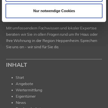
Als kompetenter
Immobilienmakler in Heppenheim
stehen wir Ihnen beim Verkauf und bei der Vermietung
Nur notwendige Cookies
Ihrer Immobilie zur Seite.
Mit umfassendem Fachwissen und lokaler Expertise
beraten wir Sie in allen Fragen rund um Ihr Haus oder
Ihre Wohnung in der Region Heppenheim. Sprechen
Sie uns an - wir sind für Sie da.
INHALT
Start
Angebote
Wertermittlung
Eigentümer
News