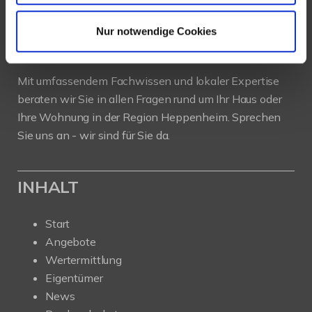
Als kompetenter
Immobilienmakler in Heppenheim
stehen wir Ihnen beim Verkauf und bei der Vermietung
Nur notwendige Cookies
Ihrer Immobilie zur Seite.
Mit umfassendem Fachwissen und lokaler Expertise
beraten wir Sie in allen Fragen rund um Ihr Haus oder
Ihre Wohnung in der Region Heppenheim. Sprechen
Sie uns an - wir sind für Sie da.
INHALT
Start
Angebote
Wertermittlung
Eigentümer
News