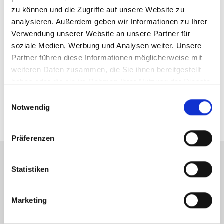
zu können und die Zugriffe auf unsere Website zu
analysieren. Außerdem geben wir Informationen zu Ihrer
Herr Stephan Schick
Verwendung unserer Website an unsere Partner für
soziale Medien, Werbung und Analysen weiter. Unsere
Telefon: +49 6252 3058941
Partner führen diese Informationen möglicherweise mit
Telefax: 06252-3058942
weiteren Daten zusammen, die Sie ihnen bereitgestellt
Mobil: 00491716973844
haben oder die sie im Rahmen Ihrer Nutzung der Dienste
schick@new-place-immobilien.com
gesammelt haben.
Einwilligungsauswahl
Notwendig
Präferenzen
Statistiken
Energieausweis (Verbrauchsausweis)
Marketing