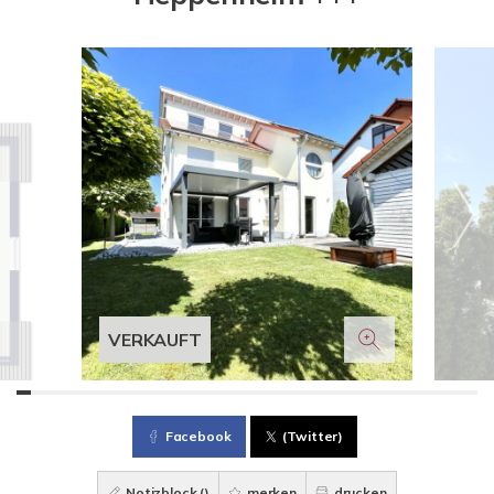
VERKAUFT
Facebook
(Twitter)
Notizblock (
)
merken
drucken