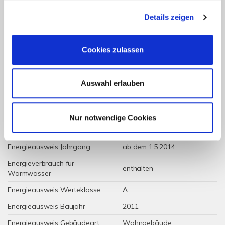
39 kWh / (m²*a)
Details zeigen
Energieverbrauchskennwert
Cookies zulassen
Weitere Informationen
Auswahl erlauben
Luft-/Wasser-
Wesentlicher Energieträger
Wärmepumpe
Nur notwendige Cookies
Energieausweis gültig bis
2033-10-15
Energieausweis Jahrgang
ab dem 1.5.2014
Energieverbrauch für
enthalten
Warmwasser
Energieausweis Werteklasse
A
Energieausweis Baujahr
2011
Energieausweis Gebäudeart
Wohngebäude