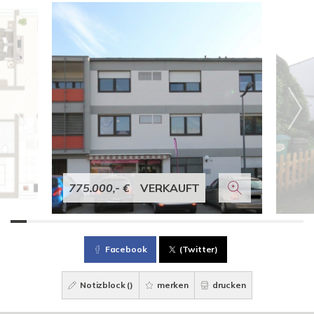
775.000,- €
VERKAUFT
Facebook
(Twitter)
Notizblock (
)
merken
drucken