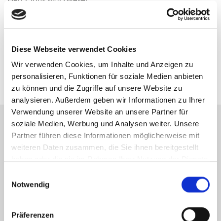
Telefon: +49 6252 3058941
Telefax: +49 6252 3058942
Mobil: 00491629392195
Diese Webseite verwendet Cookies
maerzweiler@new-place-immobilien.com
Wir verwenden Cookies, um Inhalte und Anzeigen zu
personalisieren, Funktionen für soziale Medien anbieten
zu können und die Zugriffe auf unsere Website zu
analysieren. Außerdem geben wir Informationen zu Ihrer
Verwendung unserer Website an unsere Partner für
soziale Medien, Werbung und Analysen weiter. Unsere
Partner führen diese Informationen möglicherweise mit
Energieausweis (Bedarfsausweis)
weiteren Daten zusammen, die Sie ihnen bereitgestellt
haben oder die sie im Rahmen Ihrer Nutzung der Dienste
gesammelt haben.
Einwilligungsauswahl
Notwendig
200 kWh / (m²*a)
Endenergiebedarf
Präferenzen