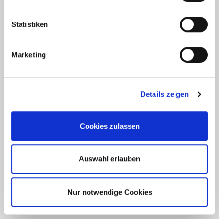
Statistiken
Weitere Informationen
Marketing
Wesentlicher Energieträger
Öl
Energieausweis gültig bis
2029-10-02
Details zeigen
Energieausweis Jahrgang
ab dem 1.5.2014
Energieverbrauch für Warmwasser
enthalten
Cookies zulassen
Energieausweis Werteklasse
F
Energieausweis Baujahr
1976
Auswahl erlauben
Energieausweis Gebäudeart
Wohngebäude
Heizung
Zentralheizung
Nur notwendige Cookies
Befeuerung
Öl