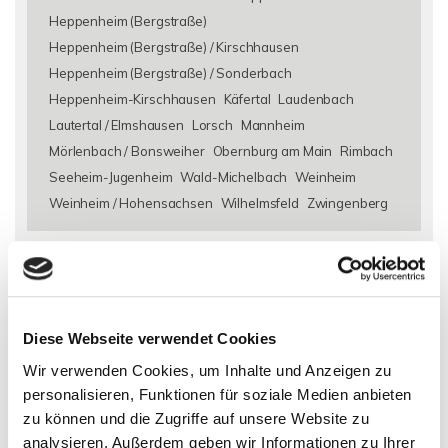
Heppenheim (Bergstraße)
Heppenheim (Bergstraße) / Kirschhausen
Heppenheim (Bergstraße) / Sonderbach
Heppenheim-Kirschhausen
Käfertal
Laudenbach
Lautertal / Elmshausen
Lorsch
Mannheim
Mörlenbach / Bonsweiher
Obernburg am Main
Rimbach
Seeheim-Jugenheim
Wald-Michelbach
Weinheim
Weinheim / Hohensachsen
Wilhelmsfeld
Zwingenberg
Eigentumswohnungen Alsbach-Hähnlein
Eigentumswohnung
Alsbach-Hähnlein
Immo Alsbach-Hähnlein
Wohnungen
Alsbach-Hähnlein
Wohnung suche Alsbach-Hähnlein
Wohnungssuche Alsbach-Hähnlein
Wohnungsanzeigen
Diese Webseite verwendet Cookies
Alsbach-Hähnlein
Wohnung Alsbach-Hähnlein
kaufen
Wir verwenden Cookies, um Inhalte und Anzeigen zu
Alsbach-Hähnlein
Immobilie Alsbach-Hähnlein
Immobilien
personalisieren, Funktionen für soziale Medien anbieten
Alsbach-Hähnlein
Immobilienkauf Alsbach-Hähnlein
zu können und die Zugriffe auf unsere Website zu
analysieren. Außerdem geben wir Informationen zu Ihrer