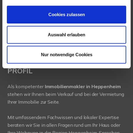
64646 Heppenheim
Cookies zulassen
Tel.:
+49 6252-305 89 41
Fax: +49 6252-305 89 42
Auswahl erlauben
E-Mail:
info@new-place-immobilien.com
Web:
www.new-place-immobilien.com
Nur notwendige Cookies
PROFIL
Als kompetenter
Immobilienmakler in Heppenheim
stehen wir Ihnen beim Verkauf und bei der Vermietung
Ihrer Immobilie zur Seite.
Mit umfassendem Fachwissen und lokaler Expertise
beraten wir Sie in allen Fragen rund um Ihr Haus oder
Ihre Wohnung in der Region Heppenheim. Sprechen