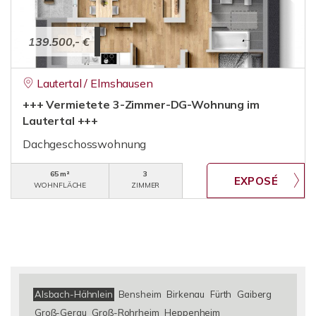
139.500,- €
Lautertal / Elmshausen
+++ Vermietete 3-Zimmer-DG-Wohnung im
Lautertal +++
Dachgeschosswohnung
65 m²
3
WOHNFLÄCHE
ZIMMER
Alsbach-Hähnlein
Bensheim
Birkenau
Fürth
Gaiberg
Groß-Gerau
Groß-Rohrheim
Heppenheim