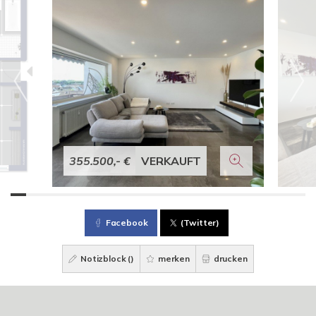
355.500,- €
VERKAUFT
Facebook
(Twitter)
Notizblock (
)
merken
drucken