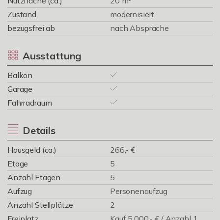
Nutzfläche (ca.)
20 m²
Zustand
modernisiert
bezugsfrei ab
nach Absprache
Ausstattung
Balkon
Garage
Fahrradraum
Details
Hausgeld (ca.)
266,- €
Etage
5
Anzahl Etagen
5
Aufzug
Personenaufzug
Anzahl Stellplätze
2
Freiplatz
Kauf 5.000,- € / Anzahl 1