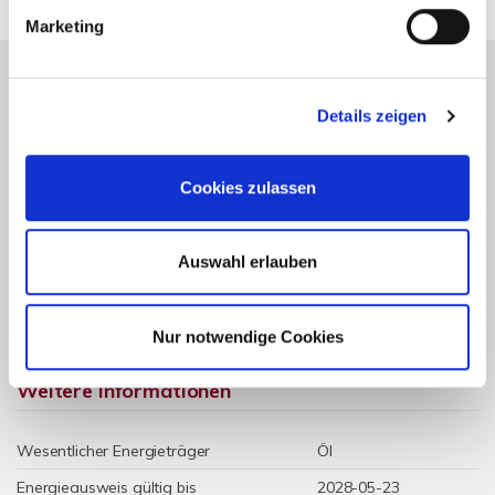
Marketing
Details zeigen
Energieausweis (Verbrauchsausweis)
Cookies zulassen
109,40 kWh / (m²*a)
Auswahl erlauben
Energieverbrauchskennwert
Nur notwendige Cookies
Weitere Informationen
Wesentlicher Energieträger
Öl
Energieausweis gültig bis
2028-05-23