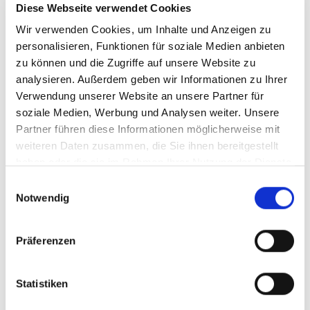
Diese Webseite verwendet Cookies
Ansprechpartner
Wir verwenden Cookies, um Inhalte und Anzeigen zu
personalisieren, Funktionen für soziale Medien anbieten
zu können und die Zugriffe auf unsere Website zu
analysieren. Außerdem geben wir Informationen zu Ihrer
Verwendung unserer Website an unsere Partner für
soziale Medien, Werbung und Analysen weiter. Unsere
Partner führen diese Informationen möglicherweise mit
weiteren Daten zusammen, die Sie ihnen bereitgestellt
haben oder die sie im Rahmen Ihrer Nutzung der Dienste
gesammelt haben.
Einwilligungsauswahl
Herr Stephan Schick
Notwendig
Telefon: +49 6252 3058941
Telefax: 06252-3058942
Präferenzen
Mobil: 00491716973844
schick@new-place-immobilien.com
Statistiken