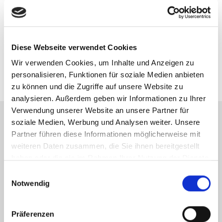
Telefon: +49 6252 3058941
Telefax: 06252-3058942
Mobil: 00491716973844
Diese Webseite verwendet Cookies
schick@new-place-immobilien.com
Wir verwenden Cookies, um Inhalte und Anzeigen zu
personalisieren, Funktionen für soziale Medien anbieten
zu können und die Zugriffe auf unsere Website zu
analysieren. Außerdem geben wir Informationen zu Ihrer
Verwendung unserer Website an unsere Partner für
soziale Medien, Werbung und Analysen weiter. Unsere
Partner führen diese Informationen möglicherweise mit
Energieausweis (Verbrauchsausweis)
weiteren Daten zusammen, die Sie ihnen bereitgestellt
haben oder die sie im Rahmen Ihrer Nutzung der Dienste
gesammelt haben.
Einwilligungsauswahl
Notwendig
154 kWh / (m²*a)
Energieverbrauchskennwert
Präferenzen