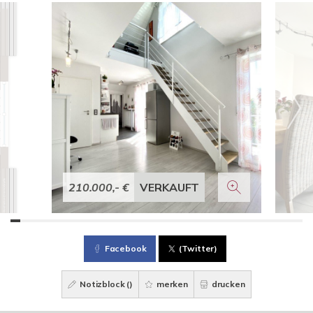
210.000,- €
VERKAUFT
Facebook
(Twitter)
Notizblock (
)
merken
drucken