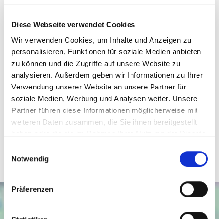
bis dahin,
Diese Webseite verwendet Cookies
mit freundlichen Grüßen
Gaby Sabry
Wir verwenden Cookies, um Inhalte und Anzeigen zu
personalisieren, Funktionen für soziale Medien anbieten
zu können und die Zugriffe auf unsere Website zu
Ansprechpartner
analysieren. Außerdem geben wir Informationen zu Ihrer
Verwendung unserer Website an unsere Partner für
Frau Gaby Sabry
soziale Medien, Werbung und Analysen weiter. Unsere
Telefon: 004962523058941
Partner führen diese Informationen möglicherweise mit
Mobil: 004915123674568
weiteren Daten zusammen, die Sie ihnen bereitgestellt
sabry@new-place-immobilien.com
haben oder die sie im Rahmen Ihrer Nutzung der Dienste
gesammelt haben.
Einwilligungsauswahl
Notwendig
Präferenzen