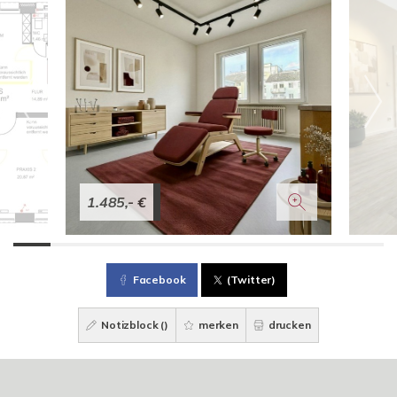
1.485,- €
Facebook
(Twitter)
Notizblock (
)
merken
drucken