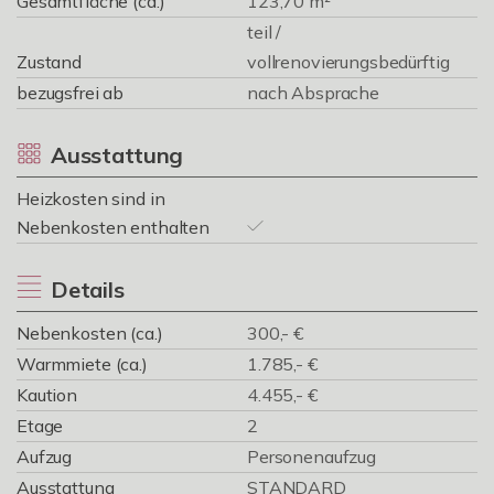
Gesamtfläche (ca.)
123,70 m²
teil /
Zustand
vollrenovierungsbedürftig
bezugsfrei ab
nach Absprache
Ausstattung
Heizkosten sind in
Nebenkosten enthalten
Details
Nebenkosten (ca.)
300,- €
Warmmiete (ca.)
1.785,- €
Kaution
4.455,- €
Etage
2
Aufzug
Personenaufzug
Ausstattung
STANDARD