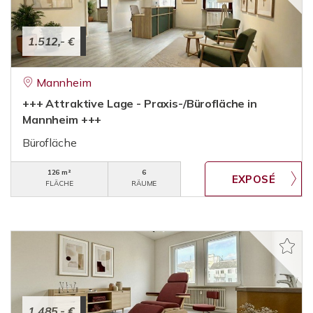
1.512,- €
Mannheim
+++ Attraktive Lage - Praxis-/Bürofläche in
Mannheim +++
Bürofläche
126 m²
6
FLÄCHE
RÄUME
1.485,- €