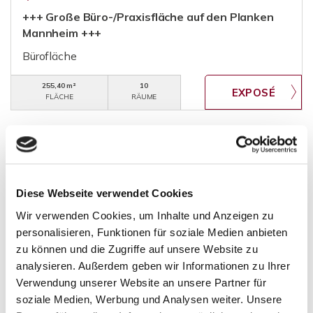
+++ Große Büro-/Praxisfläche auf den Planken
Mannheim +++
Bürofläche
255,40 m²
10
FLÄCHE
RÄUME
Diese Webseite verwendet Cookies
Alsbach-Hähnlein
Bensheim
Birkenau
Fürth
Gaiberg
Wir verwenden Cookies, um Inhalte und Anzeigen zu
Groß-Gerau
Groß-Rohrheim
Heppenheim
personalisieren, Funktionen für soziale Medien anbieten
Heppenheim (Bergstraße)
zu können und die Zugriffe auf unsere Website zu
Heppenheim (Bergstraße) / Kirschhausen
analysieren. Außerdem geben wir Informationen zu Ihrer
Heppenheim (Bergstraße) / Sonderbach
Verwendung unserer Website an unsere Partner für
Heppenheim-Kirschhausen
Käfertal
Laudenbach
soziale Medien, Werbung und Analysen weiter. Unsere