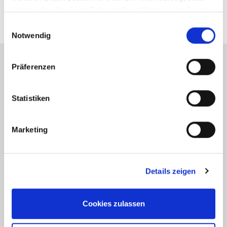
haben oder die sie im Rahmen Ihrer Nutzung der Dienste
gesammelt haben.
Einwilligungsauswahl
Notwendig
Präferenzen
Energieausweis (Bedarfsausweis)
Statistiken
Marketing
186,10 kWh / (m²*a)
Endenergiebedarf
Details zeigen
Weitere Informationen
Cookies zulassen