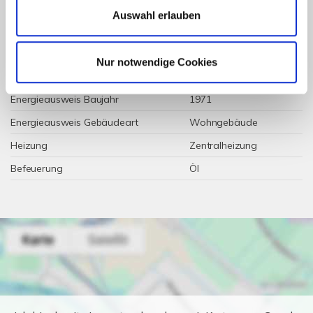
Wesentlicher Energieträger
Öl
Auswahl erlauben
Energieausweis gültig bis
2035-09-17
Energieausweis Jahrgang
ab dem 1.5.2014
Nur notwendige Cookies
Energieausweis Werteklasse
F
Energieausweis Baujahr
1971
Energieausweis Gebäudeart
Wohngebäude
Heizung
Zentralheizung
Befeuerung
Öl