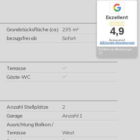
Exzellent
4,9
Grundstücksfläche (ca.)
235 m²
bezugsfrei ab
Sofort
Basierend auf
118 Google-Bewertungen
Echtheit von Bewertungen
Terrasse
Gäste-WC
Anzahl Stellplätze
2
Garage
Anzahl 1
Ausrichtung Balkon /
Terrasse
West