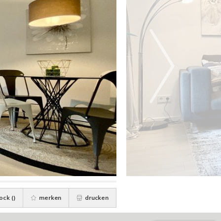
ock (
)
merken
drucken