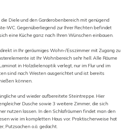
r die Diele und den Garderobenbereich mit genügend
äste-WC. Gegenüberliegend zur Ihrer Rechten befindet
 sich eine Küche ganz nach Ihren Wünschen einbauen.
 direkt in Ihr geräumiges Wohn-/Esszimmer mit Zugang zu
nsterelemente ist Ihr Wohnbereich sehr hell. Alle Räume
aminat in Holzdielenoptik verlegt, nur im Flur und im
ten sind nach Westen ausgerichtet und ist bereits
enießen können.
ngliche und wieder aufbereitete Steintreppe. Hier
dengleicher Dusche sowie 3 weitere Zimmer, die sich
mer nutzen lassen. In den Schlafräumen findet man den
esen wie im kompletten Haus vor. Praktischerweise hat
r, Putzsachen o.ä. gedacht.