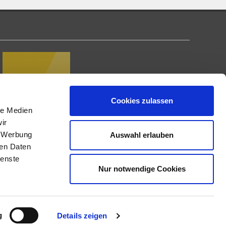
Cookies zulassen
le Medien
ir
, Werbung
Auswahl erlauben
IMMOBILIENANGEBOTE
ren Daten
ienste
Nur notwendige Cookies
Eigentumswohnungen
Häuser zum Kauf
Grundstücke
Mietangebote
Renditeobjekte
g
Details zeigen
Gewerbeimmobilien