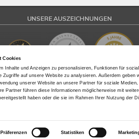
UNSERE AUSZEICHNUNGEN
t Cookies
 Inhalte und Anzeigen zu personalisieren, Funktionen für sozia
e Zugriffe auf unsere Website zu analysieren. Außerdem geben w
rwendung unserer Website an unsere Partner für soziale Medien
L
INHALT
re Partner führen diese Informationen möglicherweise mit weite
ereitgestellt haben oder die sie im Rahmen Ihrer Nutzung der D
tenter
Immobilienmakler in
Start
eim
stehen wir Ihnen beim
Angebote
d bei der Vermietung Ihrer
Wertermittlung
ur Seite.
Eigentümer
News
Präferenzen
Statistiken
Marketin
sendem Fachwissen und lokaler
Denkmalschutz