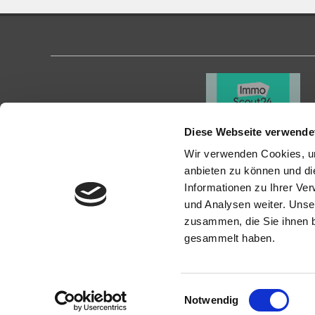
Diese Webseite verwende
Wir verwenden Cookies, um
anbieten zu können und di
Informationen zu Ihrer Ve
KONTAKT
PROFI
und Analysen weiter. Unse
zusammen, die Sie ihnen b
gesammelt haben.
New Place Immobilien
Als kompe
Heppenh
Ludwigstraße 20
Verkauf un
64646 Heppenheim
Immobilie z
Einwilligungsauswahl
Notwendig
Tel.:
+49 6252-305 89 41
Mit umfas