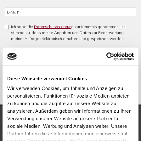
Ich habe die
Datenschutzerklärung
zur Kenntnis genommen. Ich
stimme zu, dass meine Angaben und Daten zur Beantwortung
meiner Anfrage elektronisch erhoben und gespeichert werden.
Hinweis: Sie können Ihre Einwilligung jederzeit für die Zukunft per E-
Mail an info@new-place-immobilien.com widerrufen. *
* Pflichtfelder
Absenden
Diese Webseite verwendet Cookies
Wir verwenden Cookies, um Inhalte und Anzeigen zu
personalisieren, Funktionen für soziale Medien anbieten
zu können und die Zugriffe auf unsere Website zu
analysieren. Außerdem geben wir Informationen zu Ihrer
UNSERE AUSZEICHNUNGEN
Verwendung unserer Website an unsere Partner für
soziale Medien, Werbung und Analysen weiter. Unsere
Partner führen diese Informationen möglicherweise mit