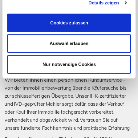
Details zeigen
nach Eigentumswohnungen und Reihenhäusern steigt
kontinuierlich. Dies hat positive Auswirkungen auf die
Marktwerte, die wir stets im Blick haben. Sie möchten
Cookies zulassen
mehr Infos
zu unserem Verkaufsangebot oder haben
Verkaufs- bzw. Kaufwünsche? Zögern Sie nicht, uns zu
Auswahl erlauben
kontaktieren!
Ihre Vorteile mit Hendricks-
Nur notwendige Cookies
Immobilien
Wir bieten Ihnen einen persönlichen Rundumservice -
von der Immobilienbewertung über die Käufersuche bis
zur schlüsselfertigen Übergabe. Unser IHK-zertifizierter
und IVD-geprüfter Makler sorgt dafür, dass der Verkauf
oder Kauf Ihrer Immobilie fachgerecht vorbereitet,
verhandelt und abgewickelt wird. Vertrauen Sie auf
unsere fundierte Fachkenntnis und praktische Erfahrung!