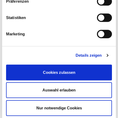
Präferenzen
Statistiken
Robin Kling
Marketing
Immobilienkaufmann (IHK)
Telefon:
+49 6252 - 305 89 41
E-Mail:
kling@new-place-immobilien.com
Details zeigen
New Place Immobilien
Cookies zulassen
Auswahl erlauben
Nur notwendige Cookies