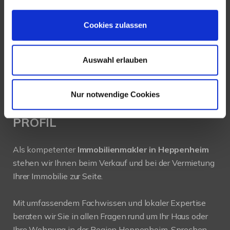
64646 Heppenheim
Cookies zulassen
Tel.:
+49 6252-305 89 41
Fax: +49 6252-305 89 42
Auswahl erlauben
E-Mail:
info@new-place-immobilien.com
Web:
www.new-place-immobilien.com
Nur notwendige Cookies
PROFIL
Als kompetenter
Immobilienmakler in Heppenheim
stehen wir Ihnen beim Verkauf und bei der Vermietung
Ihrer Immobilie zur Seite.
Mit umfassendem Fachwissen und lokaler Expertise
beraten wir Sie in allen Fragen rund um Ihr Haus oder
Ihre Wohnung in der Region Heppenheim. Sprechen