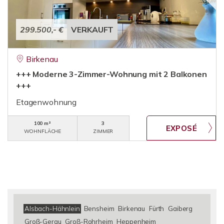
299.500,- €
VERKAUFT
Birkenau
+++ Moderne 3-Zimmer-Wohnung mit 2 Balkonen
+++
Etagenwohnung
100 m²
3
WOHNFLÄCHE
ZIMMER
Alsbach-Hähnlein
Bensheim
Birkenau
Fürth
Gaiberg
Groß-Gerau
Groß-Rohrheim
Heppenheim