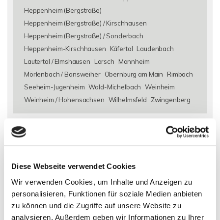
Heppenheim (Bergstraße)
Heppenheim (Bergstraße) / Kirschhausen
Heppenheim (Bergstraße) / Sonderbach
Heppenheim-Kirschhausen
Käfertal
Laudenbach
Lautertal / Elmshausen
Lorsch
Mannheim
Mörlenbach / Bonsweiher
Obernburg am Main
Rimbach
Seeheim-Jugenheim
Wald-Michelbach
Weinheim
Weinheim / Hohensachsen
Wilhelmsfeld
Zwingenberg
Eigentumswohnungen Alsbach-Hähnlein
Eigentumswohnung
Alsbach-Hähnlein
Immo Alsbach-Hähnlein
Wohnungen
Alsbach-Hähnlein
Wohnung suche Alsbach-Hähnlein
Wohnungssuche Alsbach-Hähnlein
Wohnungsanzeigen
Diese Webseite verwendet Cookies
Alsbach-Hähnlein
Wohnung Alsbach-Hähnlein
kaufen
Wir verwenden Cookies, um Inhalte und Anzeigen zu
Alsbach-Hähnlein
Immobilie Alsbach-Hähnlein
Immobilien
personalisieren, Funktionen für soziale Medien anbieten
Alsbach-Hähnlein
Immobilienkauf Alsbach-Hähnlein
zu können und die Zugriffe auf unsere Website zu
analysieren. Außerdem geben wir Informationen zu Ihrer