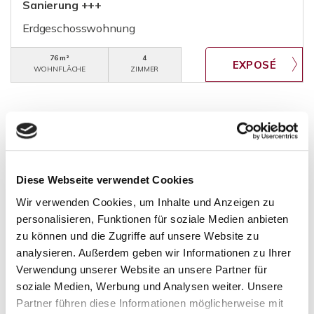
Sanierung +++
Erdgeschosswohnung
76 m²
4
WOHNFLÄCHE
ZIMMER
Alsbach-Hähnlein
Bensheim
Birkenau
Fürth
Gaiberg
Diese Webseite verwendet Cookies
Groß-Gerau
Groß-Rohrheim
Heppenheim
Wir verwenden Cookies, um Inhalte und Anzeigen zu
Heppenheim (Bergstraße)
personalisieren, Funktionen für soziale Medien anbieten
Heppenheim (Bergstraße) / Kirschhausen
zu können und die Zugriffe auf unsere Website zu
Heppenheim (Bergstraße) / Sonderbach
analysieren. Außerdem geben wir Informationen zu Ihrer
Heppenheim-Kirschhausen
Käfertal
Laudenbach
Verwendung unserer Website an unsere Partner für
soziale Medien, Werbung und Analysen weiter. Unsere
Lautertal / Elmshausen
Lorsch
Mannheim
Partner führen diese Informationen möglicherweise mit
Mörlenbach / Bonsweiher
Obernburg am Main
Rimbach