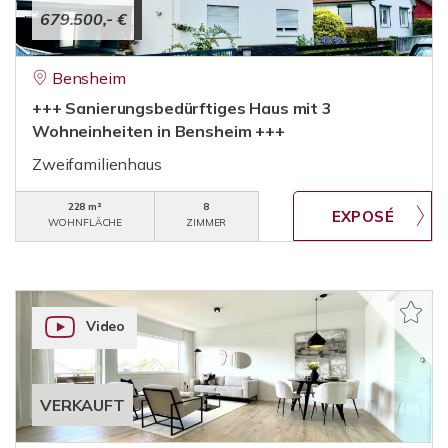
679.500,- €
Bensheim
+++ Sanierungsbedürftiges Haus mit 3
Wohneinheiten in Bensheim +++
Zweifamilienhaus
228 m²
8
WOHNFLÄCHE
ZIMMER
Video
VERKAUFT