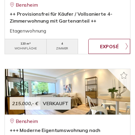
Bensheim
++ Provisionsfrei für Käufer / Vollsanierte 4-
Zimmerwohnung mit Gartenanteil ++
Etagenwohnung
120 m²
4
WOHNFLÄCHE
ZIMMER
215.000,- €
VERKAUFT
Bensheim
+++ Moderne Eigentumswohnung nach