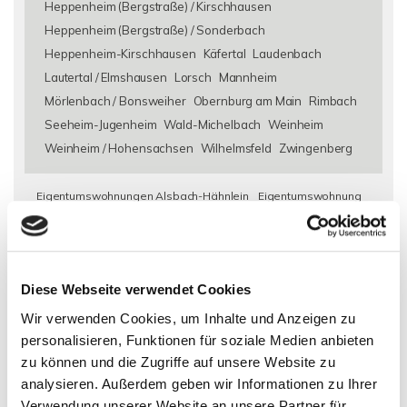
Heppenheim (Bergstraße) / Kirschhausen
Heppenheim (Bergstraße) / Sonderbach
Heppenheim-Kirschhausen
Käfertal
Laudenbach
Lautertal / Elmshausen
Lorsch
Mannheim
Mörlenbach / Bonsweiher
Obernburg am Main
Rimbach
Seeheim-Jugenheim
Wald-Michelbach
Weinheim
Weinheim / Hohensachsen
Wilhelmsfeld
Zwingenberg
Eigentumswohnungen Alsbach-Hähnlein
Eigentumswohnung
Alsbach-Hähnlein
Immo Alsbach-Hähnlein
Wohnungen
Alsbach-Hähnlein
Wohnung suche Alsbach-Hähnlein
Wohnungssuche Alsbach-Hähnlein
Wohnungsanzeigen
Diese Webseite verwendet Cookies
Alsbach-Hähnlein
Wohnung Alsbach-Hähnlein
kaufen
Alsbach-Hähnlein
Immobilie Alsbach-Hähnlein
Immobilien
Wir verwenden Cookies, um Inhalte und Anzeigen zu
Alsbach-Hähnlein
Immobilienkauf Alsbach-Hähnlein
personalisieren, Funktionen für soziale Medien anbieten
zu können und die Zugriffe auf unsere Website zu
analysieren. Außerdem geben wir Informationen zu Ihrer
Verwendung unserer Website an unsere Partner für