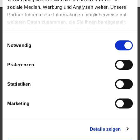
soziale Medien, Werbung und Analysen weiter. Unsere
Partner führen diese Informationen möglicherweise mit
UNSERE AUSZEICHNUNGEN
weiteren Daten zusammen, die Sie ihnen bereitgestellt
haben oder die sie im Rahmen Ihrer Nutzung der Dienste
gesammelt haben.
Einwilligungsauswahl
Notwendig
Präferenzen
Statistiken
KONTAKT
Marketing
New Place Immobilien
Ludwigstraße 20
Details zeigen
64646 Heppenheim