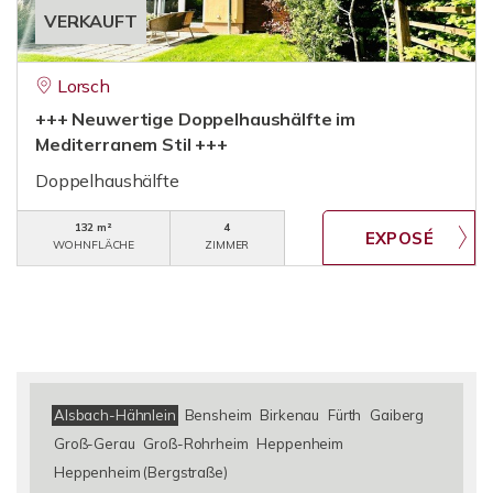
VERKAUFT
Lorsch
+++ Neuwertige Doppelhaushälfte im
Mediterranem Stil +++
Doppelhaushälfte
132 m²
4
WOHNFLÄCHE
ZIMMER
Alsbach-Hähnlein
Bensheim
Birkenau
Fürth
Gaiberg
Groß-Gerau
Groß-Rohrheim
Heppenheim
Heppenheim (Bergstraße)