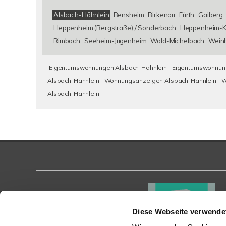
Alsbach-Hähnlein
Bensheim
Birkenau
Fürth
Gaiberg
Heppenheim (Bergstraße) / Sonderbach
Heppenheim-K
Rimbach
Seeheim-Jugenheim
Wald-Michelbach
Wein
Eigentumswohnungen Alsbach-Hähnlein
Eigentumswohnung
Alsbach-Hähnlein
Wohnungsanzeigen Alsbach-Hähnlein
W
Alsbach-Hähnlein
Diese Webseite verwende