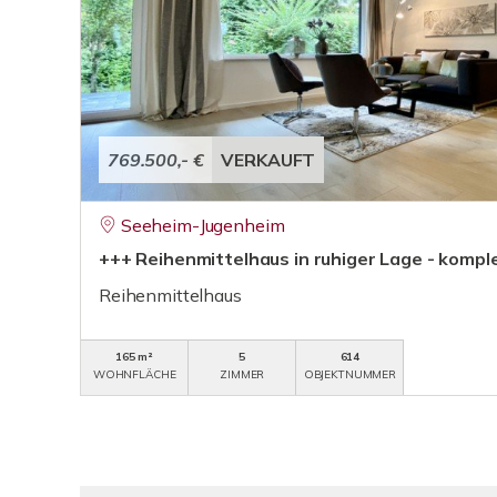
769.500,- €
VERKAUFT
Seeheim-Jugenheim
+++ Reihenmittelhaus in ruhiger Lage - kompl
Reihenmittelhaus
165 m²
5
614
WOHNFLÄCHE
ZIMMER
OBJEKTNUMMER