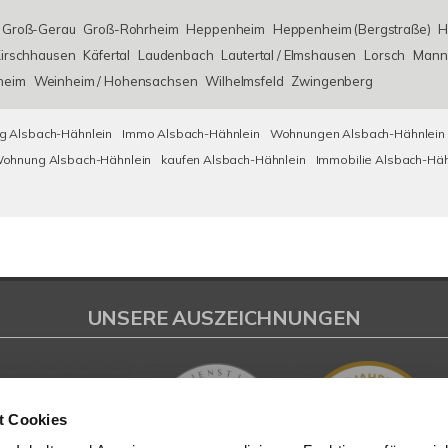
Groß-Gerau
Groß-Rohrheim
Heppenheim
Heppenheim (Bergstraße)
H
irschhausen
Käfertal
Laudenbach
Lautertal / Elmshausen
Lorsch
Mann
heim
Weinheim / Hohensachsen
Wilhelmsfeld
Zwingenberg
 Alsbach-Hähnlein
Immo Alsbach-Hähnlein
Wohnungen Alsbach-Hähnlein
ohnung Alsbach-Hähnlein
kaufen Alsbach-Hähnlein
Immobilie Alsbach-Häh
UNSERE AUSZEICHNUNGEN
t Cookies