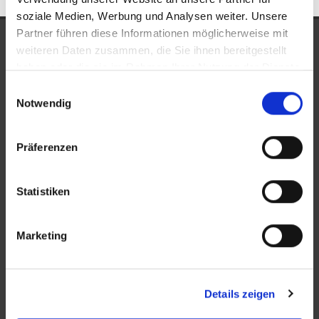
soziale Medien, Werbung und Analysen weiter. Unsere
Partner führen diese Informationen möglicherweise mit
UNSERE AUSZEICHNUNGEN
weiteren Daten zusammen, die Sie ihnen bereitgestellt
haben oder die sie im Rahmen Ihrer Nutzung der Dienste
gesammelt haben.
Einwilligungsauswahl
Notwendig
Präferenzen
Statistiken
KONTAKT
Marketing
New Place Immobilien
Ludwigstraße 20
Details zeigen
64646 Heppenheim