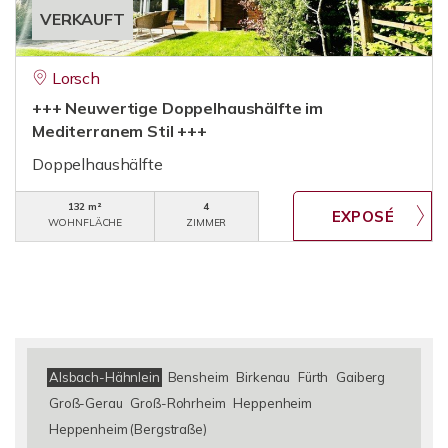
VERKAUFT
Lorsch
+++ Neuwertige Doppelhaushälfte im
Mediterranem Stil +++
Doppelhaushälfte
132 m²
4
WOHNFLÄCHE
ZIMMER
Alsbach-Hähnlein
Bensheim
Birkenau
Fürth
Gaiberg
Groß-Gerau
Groß-Rohrheim
Heppenheim
Heppenheim (Bergstraße)