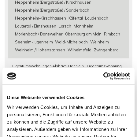
Heppenheim (Bergstraße) / Kirschhausen
Heppenheim (Bergstraße) / Sonderbach
Heppenheim-Kirschhausen
Käfertal
Laudenbach
Lautertal / Elmshausen
Lorsch
Mannheim
Mörlenbach / Bonsweiher
Obernburg am Main
Rimbach
Seeheim-Jugenheim
Wald-Michelbach
Weinheim
Weinheim / Hohensachsen
Wilhelmsfeld
Zwingenberg
Eigentumswohnungen Alsbach-Hähnlein
Eigentumswohnung
Alsbach-Hähnlein
Immo Alsbach-Hähnlein
Wohnungen
Alsbach-Hähnlein
Wohnung suche Alsbach-Hähnlein
Wohnungssuche Alsbach-Hähnlein
Wohnungsanzeigen
Diese Webseite verwendet Cookies
Alsbach-Hähnlein
Wohnung Alsbach-Hähnlein
kaufen
Alsbach-Hähnlein
Immobilie Alsbach-Hähnlein
Immobilien
Wir verwenden Cookies, um Inhalte und Anzeigen zu
Alsbach-Hähnlein
Immobilienkauf Alsbach-Hähnlein
personalisieren, Funktionen für soziale Medien anbieten
zu können und die Zugriffe auf unsere Website zu
analysieren. Außerdem geben wir Informationen zu Ihrer
Verwendung unserer Website an unsere Partner für