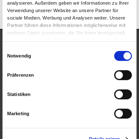
analysieren. Außerdem geben wir Informationen zu Ihrer
Verwendung unserer Website an unsere Partner für
soziale Medien, Werbung und Analysen weiter. Unsere
Partner führen diese Informationen möglicherweise mit
weiteren Daten zusammen, die Sie ihnen bereitgestellt
UNSERE AUSZEICHNUNGEN
haben oder die sie im Rahmen Ihrer Nutzung der Dienste
gesammelt haben.
Einwilligungsauswahl
Notwendig
Präferenzen
Statistiken
KONTAKT
Marketing
New Place Immobilien
Details zeigen