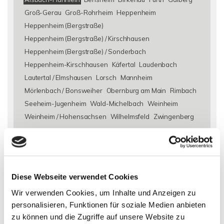
Groß-Gerau
Groß-Rohrheim
Heppenheim
Heppenheim (Bergstraße)
Heppenheim (Bergstraße) / Kirschhausen
Heppenheim (Bergstraße) / Sonderbach
Heppenheim-Kirschhausen
Käfertal
Laudenbach
Lautertal / Elmshausen
Lorsch
Mannheim
Mörlenbach / Bonsweiher
Obernburg am Main
Rimbach
Seeheim-Jugenheim
Wald-Michelbach
Weinheim
Weinheim / Hohensachsen
Wilhelmsfeld
Zwingenberg
Eigentumswohnungen Alsbach-Hähnlein
Eigentumswohnung
Alsbach-Hähnlein
Immo Alsbach-Hähnlein
Wohnungen
Alsbach-Hähnlein
Wohnung suche Alsbach-Hähnlein
Diese Webseite verwendet Cookies
Wohnungssuche Alsbach-Hähnlein
Wohnungsanzeigen
Wir verwenden Cookies, um Inhalte und Anzeigen zu
Alsbach-Hähnlein
Wohnung Alsbach-Hähnlein
kaufen
personalisieren, Funktionen für soziale Medien anbieten
Alsbach-Hähnlein
Immobilie Alsbach-Hähnlein
Immobilien
zu können und die Zugriffe auf unsere Website zu
Alsbach-Hähnlein
Immobilienkauf Alsbach-Hähnlein