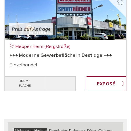
Preis auf Anfrage
Heppenheim (Bergstraße)
+++ Moderne Gewerbefläche in Bestlage +++
Einzelhandel
801 m²
FLÄCHE
Alsbach-Hähnlein
Bensheim
Birkenau
Fürth
Gaiberg