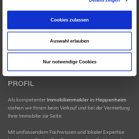
Ludwigstraße 20
64646 Heppenheim
Cookies zulassen
Tel.:
+49 6252-305 89 41
Fax: +49 6252-305 89 42
Auswahl erlauben
E-Mail:
info@new-place-immobilien.com
Web:
www.new-place-immobilien.com
Nur notwendige Cookies
PROFIL
Als kompetenter
Immobilienmakler in Heppenheim
stehen wir Ihnen beim Verkauf und bei der Vermietung
Ihrer Immobilie zur Seite.
Mit umfassendem Fachwissen und lokaler Expertise