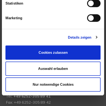
UNSERE AUSZEICHNUNGEN
Statistiken
Marketing
Details zeigen
KONTAKT
Cookies zulassen
New Place Immobilien
Auswahl erlauben
Ludwigstraße 20
64646 Heppenheim
Nur notwendige Cookies
Tel.:
+49 6252-305 89 41
Fax: +49 6252-305 89 42