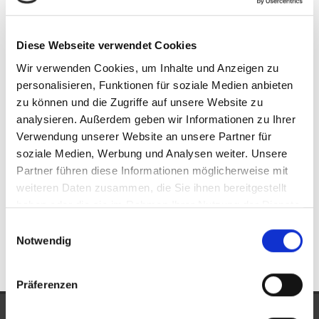
Lautertal / Elmshausen
Lorsch
Mannheim
Mörlenbach / Bonsweiher
Obernburg am Main
Rimbach
Diese Webseite verwendet Cookies
Seeheim-Jugenheim
Wald-Michelbach
Weinheim
Wir verwenden Cookies, um Inhalte und Anzeigen zu
Weinheim / Hohensachsen
Wilhelmsfeld
Zwingenberg
personalisieren, Funktionen für soziale Medien anbieten
zu können und die Zugriffe auf unsere Website zu
Eigentumswohnungen Alsbach-Hähnlein
Eigentumswohnung
analysieren. Außerdem geben wir Informationen zu Ihrer
Alsbach-Hähnlein
Immo Alsbach-Hähnlein
Wohnungen
Verwendung unserer Website an unsere Partner für
Alsbach-Hähnlein
Wohnung suche Alsbach-Hähnlein
soziale Medien, Werbung und Analysen weiter. Unsere
Wohnungssuche Alsbach-Hähnlein
Wohnungsanzeigen
Partner führen diese Informationen möglicherweise mit
Alsbach-Hähnlein
Wohnung Alsbach-Hähnlein
kaufen
weiteren Daten zusammen, die Sie ihnen bereitgestellt
Alsbach-Hähnlein
Immobilie Alsbach-Hähnlein
Immobilien
haben oder die sie im Rahmen Ihrer Nutzung der Dienste
Alsbach-Hähnlein
Immobilienkauf Alsbach-Hähnlein
gesammelt haben.
Einwilligungsauswahl
Notwendig
Präferenzen