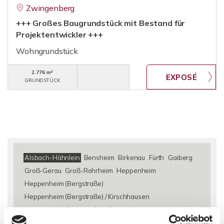
Zwingenberg
+++ Großes Baugrundstück mit Bestand für
Projektentwickler +++
Wohngrundstück
2.776 m²
GRUNDSTÜCK
Alsbach-Hähnlein
Bensheim
Birkenau
Fürth
Gaiberg
Groß-Gerau
Groß-Rohrheim
Heppenheim
Heppenheim (Bergstraße)
Heppenheim (Bergstraße) / Kirschhausen
Heppenheim (Bergstraße) / Sonderbach
Heppenheim-Kirschhausen
Käfertal
Laudenbach