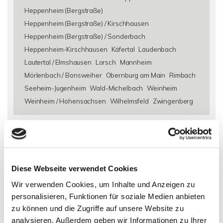
Heppenheim (Bergstraße)
Heppenheim (Bergstraße) / Kirschhausen
Heppenheim (Bergstraße) / Sonderbach
Heppenheim-Kirschhausen
Käfertal
Laudenbach
Lautertal / Elmshausen
Lorsch
Mannheim
Mörlenbach / Bonsweiher
Obernburg am Main
Rimbach
Seeheim-Jugenheim
Wald-Michelbach
Weinheim
Weinheim / Hohensachsen
Wilhelmsfeld
Zwingenberg
Eigentumswohnungen Alsbach-Hähnlein
Eigentumswohnung
Alsbach-Hähnlein
Immo Alsbach-Hähnlein
Wohnungen
Alsbach-Hähnlein
Wohnung suche Alsbach-Hähnlein
Wohnungssuche Alsbach-Hähnlein
Wohnungsanzeigen
Diese Webseite verwendet Cookies
Alsbach-Hähnlein
Wohnung Alsbach-Hähnlein
kaufen
Wir verwenden Cookies, um Inhalte und Anzeigen zu
Alsbach-Hähnlein
Immobilie Alsbach-Hähnlein
Immobilien
personalisieren, Funktionen für soziale Medien anbieten
Alsbach-Hähnlein
Immobilienkauf Alsbach-Hähnlein
zu können und die Zugriffe auf unsere Website zu
analysieren. Außerdem geben wir Informationen zu Ihrer