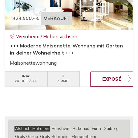
424.500,- €
VERKAUFT
Weinheim / Hohensachsen
+++ Moderne Maisonette-Wohnung mit Garten
in kleiner Wohneinheit +++
Maisonettewohnung
87 m²
3
WOHNFLÄCHE
ZIMMER
Alsbach-Hähnlein
Bensheim
Birkenau
Fürth
Gaiberg
Groß-Gerau
Groß-Rohrheim
Heppenheim