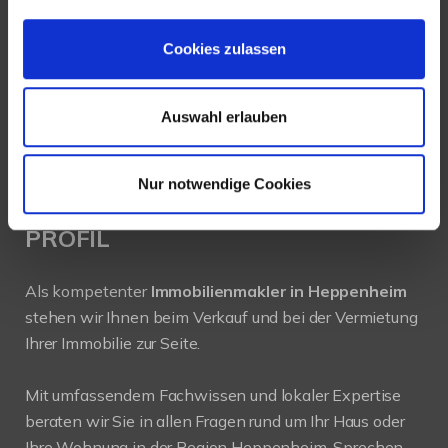
64646 Heppenheim
Cookies zulassen
Tel.:
+49 6252-305 89 41
Fax: +49 6252-305 89 42
Auswahl erlauben
E-Mail:
info@new-place-immobilien.com
Web:
www.new-place-immobilien.com
Nur notwendige Cookies
PROFIL
Als kompetenter
Immobilienmakler in Heppenheim
stehen wir Ihnen beim Verkauf und bei der Vermietung
Ihrer Immobilie zur Seite.
Mit umfassendem Fachwissen und lokaler Expertise
beraten wir Sie in allen Fragen rund um Ihr Haus oder
Ihre Wohnung in der Region Heppenheim. Sprechen