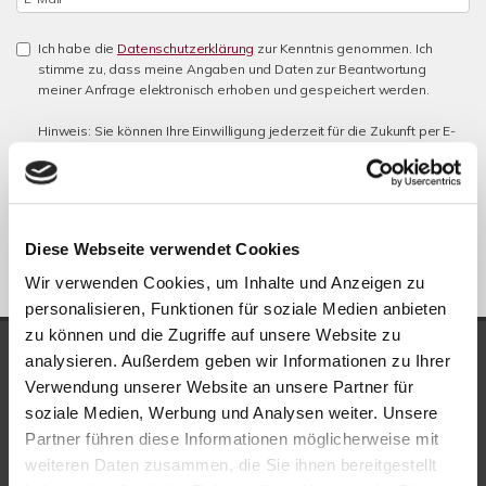
Ich habe die
Datenschutzerklärung
zur Kenntnis genommen. Ich
stimme zu, dass meine Angaben und Daten zur Beantwortung
meiner Anfrage elektronisch erhoben und gespeichert werden.
Hinweis: Sie können Ihre Einwilligung jederzeit für die Zukunft per E-
Mail an info@new-place-immobilien.com widerrufen. *
* Pflichtfelder
Absenden
Diese Webseite verwendet Cookies
Wir verwenden Cookies, um Inhalte und Anzeigen zu
personalisieren, Funktionen für soziale Medien anbieten
zu können und die Zugriffe auf unsere Website zu
UNSERE AUSZEICHNUNGEN
analysieren. Außerdem geben wir Informationen zu Ihrer
Verwendung unserer Website an unsere Partner für
soziale Medien, Werbung und Analysen weiter. Unsere
Partner führen diese Informationen möglicherweise mit
weiteren Daten zusammen, die Sie ihnen bereitgestellt