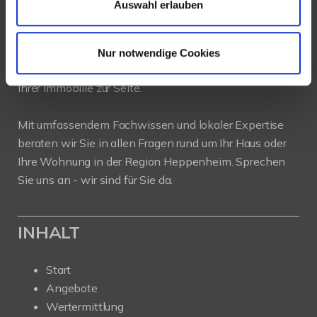
Auswahl erlauben
PROFIL
Als kompetenter
Immobilienmakler in Heppenheim
Nur notwendige Cookies
stehen wir Ihnen beim Verkauf und bei der Vermietung
Ihrer Immobilie zur Seite.
Mit umfassendem Fachwissen und lokaler Expertise
beraten wir Sie in allen Fragen rund um Ihr Haus oder
Ihre Wohnung in der Region Heppenheim. Sprechen
Sie uns an - wir sind für Sie da.
INHALT
Start
Angebote
Wertermittlung