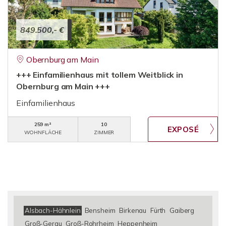
849.500,- €
Obernburg am Main
+++ Einfamilienhaus mit tollem Weitblick in
Obernburg am Main +++
Einfamilienhaus
259 m²
10
WOHNFLÄCHE
ZIMMER
Alsbach-Hähnlein
Bensheim
Birkenau
Fürth
Gaiberg
Groß-Gerau
Groß-Rohrheim
Heppenheim