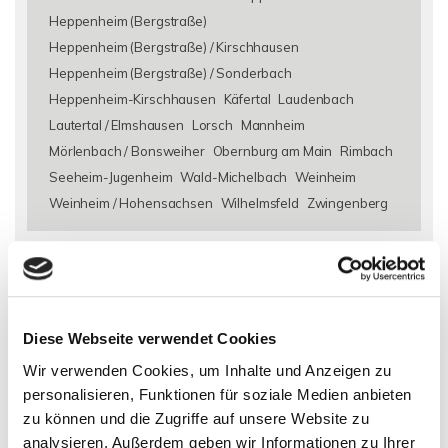
Heppenheim (Bergstraße)
Heppenheim (Bergstraße) / Kirschhausen
Heppenheim (Bergstraße) / Sonderbach
Heppenheim-Kirschhausen
Käfertal
Laudenbach
Lautertal / Elmshausen
Lorsch
Mannheim
Mörlenbach / Bonsweiher
Obernburg am Main
Rimbach
Seeheim-Jugenheim
Wald-Michelbach
Weinheim
Weinheim / Hohensachsen
Wilhelmsfeld
Zwingenberg
Eigentumswohnungen Alsbach-Hähnlein
Eigentumswohnung
Alsbach-Hähnlein
Immo Alsbach-Hähnlein
Wohnungen
Alsbach-Hähnlein
Wohnung suche Alsbach-Hähnlein
Wohnungssuche Alsbach-Hähnlein
Wohnungsanzeigen
Diese Webseite verwendet Cookies
Alsbach-Hähnlein
Wohnung Alsbach-Hähnlein
kaufen
Wir verwenden Cookies, um Inhalte und Anzeigen zu
Alsbach-Hähnlein
Immobilie Alsbach-Hähnlein
Immobilien
personalisieren, Funktionen für soziale Medien anbieten
Alsbach-Hähnlein
Immobilienkauf Alsbach-Hähnlein
zu können und die Zugriffe auf unsere Website zu
analysieren. Außerdem geben wir Informationen zu Ihrer