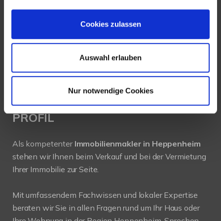
64646 Heppenheim
Cookies zulassen
Tel.:
+49 6252-305 89 41
Fax: +49 6252-305 89 42
Auswahl erlauben
E-Mail:
info@new-place-immobilien.com
Web:
www.new-place-immobilien.com
Nur notwendige Cookies
PROFIL
Als kompetenter
Immobilienmakler in Heppenheim
stehen wir Ihnen beim Verkauf und bei der Vermietung
Ihrer Immobilie zur Seite.
Mit umfassendem Fachwissen und lokaler Expertise
beraten wir Sie in allen Fragen rund um Ihr Haus oder
Ihre Wohnung in der Region Heppenheim. Sprechen