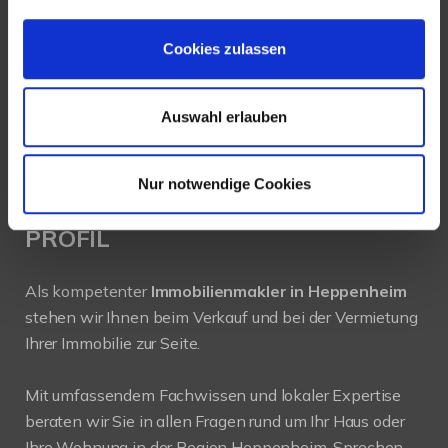
64646 Heppenheim
Cookies zulassen
Tel.:
+49 6252-305 89 41
Fax: +49 6252-305 89 42
Auswahl erlauben
E-Mail:
info@new-place-immobilien.com
Web:
www.new-place-immobilien.com
Nur notwendige Cookies
PROFIL
Als kompetenter
Immobilienmakler in Heppenheim
stehen wir Ihnen beim Verkauf und bei der Vermietung
Ihrer Immobilie zur Seite.
Mit umfassendem Fachwissen und lokaler Expertise
beraten wir Sie in allen Fragen rund um Ihr Haus oder
Ihre Wohnung in der Region Heppenheim. Sprechen