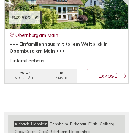
849.500,- €
Obernburg am Main
+++ Einfamilienhaus mit tollem Weitblick in
Obernburg am Main +++
Einfamilienhaus
259 m²
10
WOHNFLÄCHE
ZIMMER
Alsbach-Hähnlein
Bensheim
Birkenau
Fürth
Gaiberg
Groß-Gerau
Groß-Rohrheim
Heppenheim