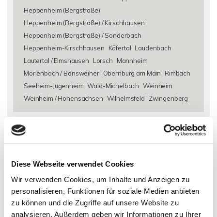
Heppenheim (Bergstraße)
Heppenheim (Bergstraße) / Kirschhausen
Heppenheim (Bergstraße) / Sonderbach
Heppenheim-Kirschhausen
Käfertal
Laudenbach
Lautertal / Elmshausen
Lorsch
Mannheim
Mörlenbach / Bonsweiher
Obernburg am Main
Rimbach
Seeheim-Jugenheim
Wald-Michelbach
Weinheim
Weinheim / Hohensachsen
Wilhelmsfeld
Zwingenberg
Eigentumswohnungen Alsbach-Hähnlein
Eigentumswohnung
Alsbach-Hähnlein
Immo Alsbach-Hähnlein
Wohnungen
Alsbach-Hähnlein
Wohnung suche Alsbach-Hähnlein
Wohnungssuche Alsbach-Hähnlein
Wohnungsanzeigen
Diese Webseite verwendet Cookies
Alsbach-Hähnlein
Wohnung Alsbach-Hähnlein
kaufen
Wir verwenden Cookies, um Inhalte und Anzeigen zu
Alsbach-Hähnlein
Immobilie Alsbach-Hähnlein
Immobilien
personalisieren, Funktionen für soziale Medien anbieten
Alsbach-Hähnlein
Immobilienkauf Alsbach-Hähnlein
zu können und die Zugriffe auf unsere Website zu
analysieren. Außerdem geben wir Informationen zu Ihrer