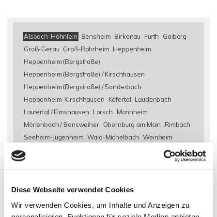
Alsbach-Hähnlein
Bensheim
Birkenau
Fürth
Gaiberg
Groß-Gerau
Groß-Rohrheim
Heppenheim
Heppenheim (Bergstraße)
Heppenheim (Bergstraße) / Kirschhausen
Heppenheim (Bergstraße) / Sonderbach
Heppenheim-Kirschhausen
Käfertal
Laudenbach
Lautertal / Elmshausen
Lorsch
Mannheim
Mörlenbach / Bonsweiher
Obernburg am Main
Rimbach
Seeheim-Jugenheim
Wald-Michelbach
Weinheim
Weinheim / Hohensachsen
Wilhelmsfeld
Zwingenberg
Eigentumswohnungen Alsbach-Hähnlein
Eigentumswohnung
Alsbach-Hähnlein
Immo Alsbach-Hähnlein
Wohnungen
Diese Webseite verwendet Cookies
Alsbach-Hähnlein
Wohnung suche Alsbach-Hähnlein
Wir verwenden Cookies, um Inhalte und Anzeigen zu
Wohnungssuche Alsbach-Hähnlein
Wohnungsanzeigen
personalisieren, Funktionen für soziale Medien anbieten