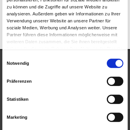
Alsbach-Hähnlein
Wohnung Alsbach-Hähnlein
kaufen
zu können und die Zugriffe auf unsere Website zu
Alsbach-Hähnlein
Immobilie Alsbach-Hähnlein
Immobilien
analysieren. Außerdem geben wir Informationen zu Ihrer
Alsbach-Hähnlein
Immobilienkauf Alsbach-Hähnlein
Verwendung unserer Website an unsere Partner für
soziale Medien, Werbung und Analysen weiter. Unsere
Partner führen diese Informationen möglicherweise mit
weiteren Daten zusammen, die Sie ihnen bereitgestellt
haben oder die sie im Rahmen Ihrer Nutzung der Dienste
gesammelt haben.
Einwilligungsauswahl
UNSERE AUSZEICHNUNGEN
Notwendig
Präferenzen
Statistiken
Marketing
KONTAKT