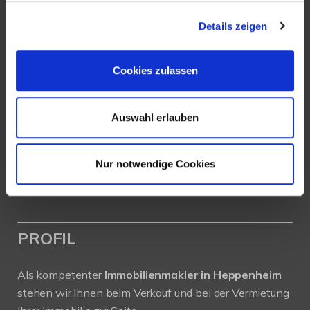
New Place Immobilien
Details zeigen
Ludwigstraße 20
Cookies zulassen
64646 Heppenheim
Tel.:
+49 6252-305 89 41
Auswahl erlauben
Fax: +49 6252-305 89 42
Nur notwendige Cookies
E-Mail:
info@new-place-immobilien.com
Web:
www.new-place-immobilien.com
PROFIL
Als kompetenter
Immobilienmakler in Heppenheim
stehen wir Ihnen beim Verkauf und bei der Vermietung