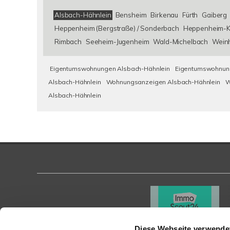
Alsbach-Hähnlein
Bensheim
Birkenau
Fürth
Gaiberg
Heppenheim (Bergstraße) / Sonderbach
Heppenheim-K
Rimbach
Seeheim-Jugenheim
Wald-Michelbach
Wein
Eigentumswohnungen Alsbach-Hähnlein
Eigentumswohnung
Alsbach-Hähnlein
Wohnungsanzeigen Alsbach-Hähnlein
W
Alsbach-Hähnlein
Diese Webseite verwende