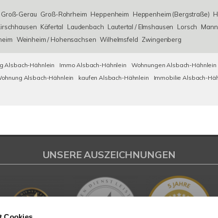
Groß-Gerau
Groß-Rohrheim
Heppenheim
Heppenheim (Bergstraße)
H
irschhausen
Käfertal
Laudenbach
Lautertal / Elmshausen
Lorsch
Mann
heim
Weinheim / Hohensachsen
Wilhelmsfeld
Zwingenberg
 Alsbach-Hähnlein
Immo Alsbach-Hähnlein
Wohnungen Alsbach-Hähnlein
ohnung Alsbach-Hähnlein
kaufen Alsbach-Hähnlein
Immobilie Alsbach-Häh
UNSERE AUSZEICHNUNGEN
t Cookies