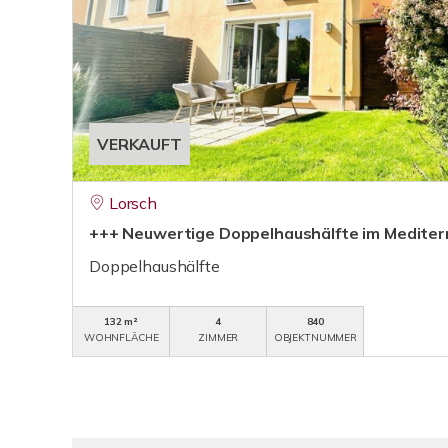
VERKAUFT
Lorsch
+++ Neuwertige Doppelhaushälfte im Mediter
Doppelhaushälfte
132 m²
4
840
WOHNFLÄCHE
ZIMMER
OBJEKTNUMMER