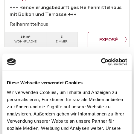
+++ Renovierungsbedürftiges Reihenmittelhaus
mit Balkon und Terrasse +++
Reihenmittelhaus
144 m²
5
WOHNFLÄCHE
ZIMMER
Diese Webseite verwendet Cookies
Alsbach-Hähnlein
Bensheim
Birkenau
Fürth
Gaiberg
Wir verwenden Cookies, um Inhalte und Anzeigen zu
Groß-Gerau
Groß-Rohrheim
Heppenheim
personalisieren, Funktionen für soziale Medien anbieten
Heppenheim (Bergstraße)
zu können und die Zugriffe auf unsere Website zu
Heppenheim (Bergstraße) / Kirschhausen
analysieren. Außerdem geben wir Informationen zu Ihrer
Heppenheim (Bergstraße) / Sonderbach
Verwendung unserer Website an unsere Partner für
Heppenheim-Kirschhausen
Käfertal
Laudenbach
soziale Medien, Werbung und Analysen weiter. Unsere