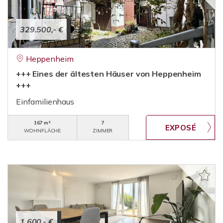
329.500,- €
Heppenheim
+++ Eines der ältesten Häuser von Heppenheim
+++
Einfamilienhaus
167 m²
7
WOHNFLÄCHE
ZIMMER
1.600,- €