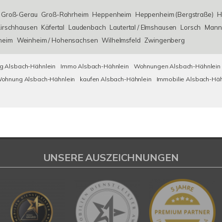
Groß-Gerau
Groß-Rohrheim
Heppenheim
Heppenheim (Bergstraße)
H
irschhausen
Käfertal
Laudenbach
Lautertal / Elmshausen
Lorsch
Mann
heim
Weinheim / Hohensachsen
Wilhelmsfeld
Zwingenberg
 Alsbach-Hähnlein
Immo Alsbach-Hähnlein
Wohnungen Alsbach-Hähnlein
ohnung Alsbach-Hähnlein
kaufen Alsbach-Hähnlein
Immobilie Alsbach-Häh
UNSERE AUSZEICHNUNGEN