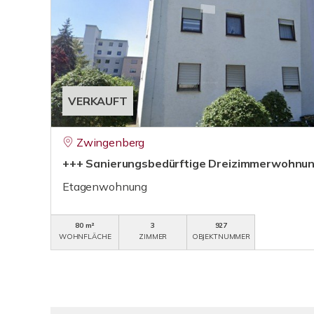
VERKAUFT
Zwingenberg
+++ Sanierungsbedürftige Dreizimmerwohnun
Etagenwohnung
80 m²
3
927
WOHNFLÄCHE
ZIMMER
OBJEKTNUMMER