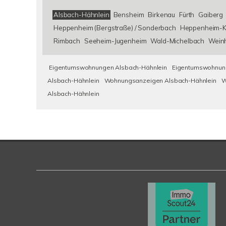
Alsbach-Hähnlein
Bensheim
Birkenau
Fürth
Gaiberg
Heppenheim (Bergstraße) / Sonderbach
Heppenheim-K
Rimbach
Seeheim-Jugenheim
Wald-Michelbach
Wein
Eigentumswohnungen Alsbach-Hähnlein
Eigentumswohnung
Alsbach-Hähnlein
Wohnungsanzeigen Alsbach-Hähnlein
W
Alsbach-Hähnlein