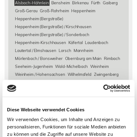
Alsbach-Hähnlein
Bensheim
Birkenau
Fürth
Gaiberg
Groß-Gerau
Groß-Rohrheim
Heppenheim
Heppenheim (Bergstraße)
Heppenheim (Bergstraße) / Kirschhausen
Heppenheim (Bergstraße) / Sonderbach
Heppenheim-Kirschhausen
Käfertal
Laudenbach
Lautertal / Elmshausen
Lorsch
Mannheim
Mörlenbach / Bonsweiher
Obernburg am Main
Rimbach
Seeheim-Jugenheim
Wald-Michelbach
Weinheim
Weinheim / Hohensachsen
Wilhelmsfeld
Zwingenberg
Eigentumswohnungen Alsbach-Hähnlein
Eigentumswohnung
Alsbach-Hähnlein
Immo Alsbach-Hähnlein
Wohnungen
Alsbach-Hähnlein
Wohnung suche Alsbach-Hähnlein
Diese Webseite verwendet Cookies
Wohnungssuche Alsbach-Hähnlein
Wohnungsanzeigen
Wir verwenden Cookies, um Inhalte und Anzeigen zu
Alsbach-Hähnlein
Wohnung Alsbach-Hähnlein
kaufen
personalisieren, Funktionen für soziale Medien anbieten
Alsbach-Hähnlein
Immobilie Alsbach-Hähnlein
Immobilien
zu können und die Zugriffe auf unsere Website zu