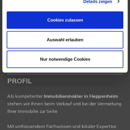
Details zeigen
Ludwigstraße 20
64646 Heppenheim
Cookies zulassen
Tel.:
+49 6252-305 89 41
Fax: +49 6252-305 89 42
Auswahl erlauben
E-Mail:
info@new-place-immobilien.com
Web:
www.new-place-immobilien.com
Nur notwendige Cookies
PROFIL
Als kompetenter
Immobilienmakler in Heppenheim
stehen wir Ihnen beim Verkauf und bei der Vermietung
Ihrer Immobilie zur Seite.
Mit umfassendem Fachwissen und lokaler Expertise