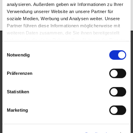
Alsbach-Hähnlein
Immobilienkauf Alsbach-Hähnlein
analysieren. Außerdem geben wir Informationen zu Ihrer
Verwendung unserer Website an unsere Partner für
soziale Medien, Werbung und Analysen weiter. Unsere
Partner führen diese Informationen möglicherweise mit
weiteren Daten zusammen, die Sie ihnen bereitgestellt
haben oder die sie im Rahmen Ihrer Nutzung der Dienste
UNSERE AUSZEICHNUNGEN
gesammelt haben.
Einwilligungsauswahl
Notwendig
Präferenzen
Statistiken
KONTAKT
Marketing
New Place Immobilien