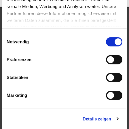
soziale Medien, Werbung und Analysen weiter. Unsere
Partner führen diese Informationen möglicherweise mit
UNSERE AUSZEICHNUNGEN
weiteren Daten zusammen, die Sie ihnen bereitgestellt
haben oder die sie im Rahmen Ihrer Nutzung der Dienste
gesammelt haben.
Einwilligungsauswahl
Notwendig
Präferenzen
Statistiken
KONTAKT
Marketing
New Place Immobilien
Ludwigstraße 20
Details zeigen
64646 Heppenheim