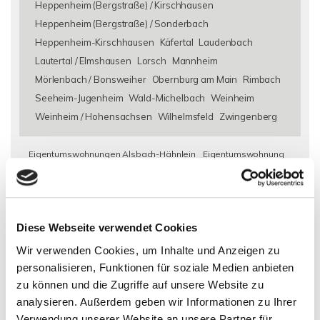
Heppenheim (Bergstraße) / Kirschhausen
Heppenheim (Bergstraße) / Sonderbach
Heppenheim-Kirschhausen
Käfertal
Laudenbach
Lautertal / Elmshausen
Lorsch
Mannheim
Mörlenbach / Bonsweiher
Obernburg am Main
Rimbach
Seeheim-Jugenheim
Wald-Michelbach
Weinheim
Weinheim / Hohensachsen
Wilhelmsfeld
Zwingenberg
Eigentumswohnungen Alsbach-Hähnlein
Eigentumswohnung
Alsbach-Hähnlein
Immo Alsbach-Hähnlein
Wohnungen
Alsbach-Hähnlein
Wohnung suche Alsbach-Hähnlein
Wohnungssuche Alsbach-Hähnlein
Wohnungsanzeigen
Diese Webseite verwendet Cookies
Alsbach-Hähnlein
Wohnung Alsbach-Hähnlein
kaufen
Alsbach-Hähnlein
Immobilie Alsbach-Hähnlein
Immobilien
Wir verwenden Cookies, um Inhalte und Anzeigen zu
Alsbach-Hähnlein
Immobilienkauf Alsbach-Hähnlein
personalisieren, Funktionen für soziale Medien anbieten
zu können und die Zugriffe auf unsere Website zu
analysieren. Außerdem geben wir Informationen zu Ihrer
Verwendung unserer Website an unsere Partner für