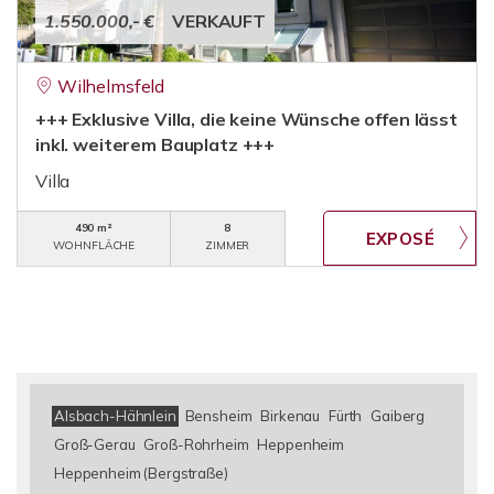
1.550.000,- €
VERKAUFT
Wilhelmsfeld
+++ Exklusive Villa, die keine Wünsche offen lässt
inkl. weiterem Bauplatz +++
Villa
490 m²
8
WOHNFLÄCHE
ZIMMER
Alsbach-Hähnlein
Bensheim
Birkenau
Fürth
Gaiberg
Groß-Gerau
Groß-Rohrheim
Heppenheim
Heppenheim (Bergstraße)