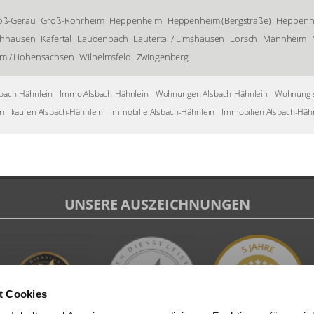
oß-Gerau
Groß-Rohrheim
Heppenheim
Heppenheim (Bergstraße)
Heppenhe
chhausen
Käfertal
Laudenbach
Lautertal / Elmshausen
Lorsch
Mannheim
m / Hohensachsen
Wilhelmsfeld
Zwingenberg
bach-Hähnlein
Immo Alsbach-Hähnlein
Wohnungen Alsbach-Hähnlein
Wohnung s
n
kaufen Alsbach-Hähnlein
Immobilie Alsbach-Hähnlein
Immobilien Alsbach-Häh
UNSERE AUSZEICHNUNGEN
t Cookies