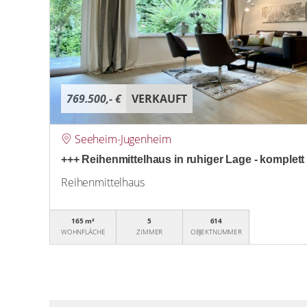
769.500,- €
VERKAUFT
Seeheim-Jugenheim
+++ Reihenmittelhaus in ruhiger Lage - komplett 
Reihenmittelhaus
165 m²
5
614
WOHNFLÄCHE
ZIMMER
OBJEKTNUMMER