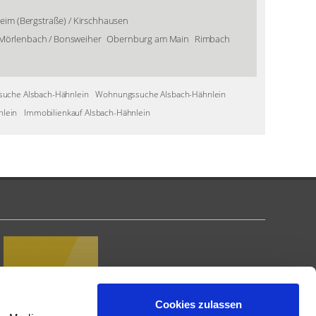
im (Bergstraße) / Kirschhausen
Mörlenbach / Bonsweiher
Obernburg am Main
Rimbach
uche Alsbach-Hähnlein
Wohnungssuche Alsbach-Hähnlein
nlein
Immobilienkauf Alsbach-Hähnlein
Cookies zulassen