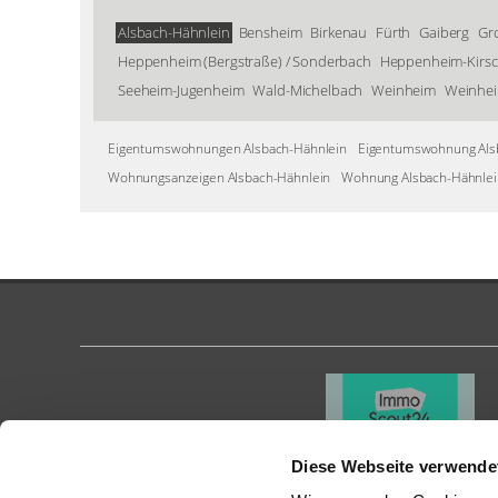
Alsbach-Hähnlein
Bensheim
Birkenau
Fürth
Gaiberg
Gr
Heppenheim (Bergstraße) / Sonderbach
Heppenheim-Kirs
Seeheim-Jugenheim
Wald-Michelbach
Weinheim
Weinhei
Eigentumswohnungen Alsbach-Hähnlein
Eigentumswohnung Als
Wohnungsanzeigen Alsbach-Hähnlein
Wohnung Alsbach-Hähnlei
Diese Webseite verwende