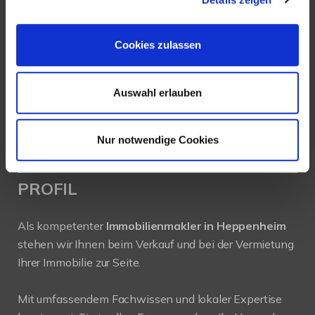
Ludwigstraße 20
64646 Heppenheim
Cookies zulassen
Tel.:
+49 6252-305 89 41
Fax: +49 6252-305 89 42
Auswahl erlauben
E-Mail:
info@new-place-immobilien.com
Web:
www.new-place-immobilien.com
Nur notwendige Cookies
PROFIL
Als kompetenter
Immobilienmakler in Heppenheim
stehen wir Ihnen beim Verkauf und bei der Vermietung
Ihrer Immobilie zur Seite.
Mit umfassendem Fachwissen und lokaler Expertise