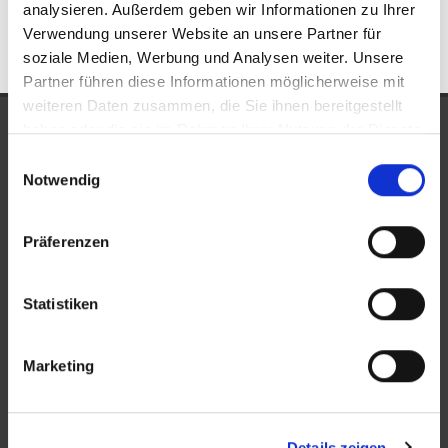
analysieren. Außerdem geben wir Informationen zu Ihrer
Verwendung unserer Website an unsere Partner für
soziale Medien, Werbung und Analysen weiter. Unsere
Partner führen diese Informationen möglicherweise mit
weiteren Daten zusammen, die Sie ihnen bereitgestellt
UNSERE AUSZEICHNUNGEN
haben oder die sie im Rahmen Ihrer Nutzung der Dienste
gesammelt haben.
Einwilligungsauswahl
Notwendig
Präferenzen
Statistiken
KONTAKT
Marketing
New Place Immobilien
Details zeigen