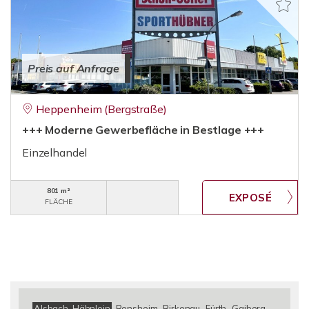
Preis auf Anfrage
Heppenheim (Bergstraße)
+++ Moderne Gewerbefläche in Bestlage +++
Einzelhandel
801 m²
FLÄCHE
Alsbach-Hähnlein
Bensheim
Birkenau
Fürth
Gaiberg