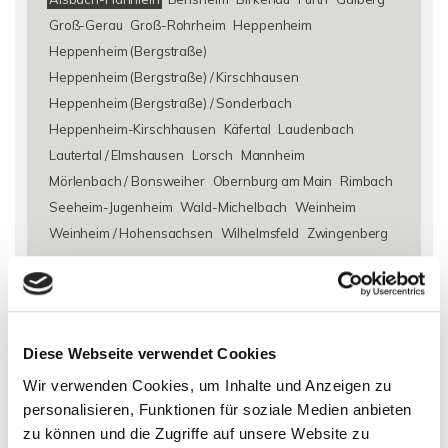
Groß-Gerau
Groß-Rohrheim
Heppenheim
Heppenheim (Bergstraße)
Heppenheim (Bergstraße) / Kirschhausen
Heppenheim (Bergstraße) / Sonderbach
Heppenheim-Kirschhausen
Käfertal
Laudenbach
Lautertal / Elmshausen
Lorsch
Mannheim
Mörlenbach / Bonsweiher
Obernburg am Main
Rimbach
Seeheim-Jugenheim
Wald-Michelbach
Weinheim
Weinheim / Hohensachsen
Wilhelmsfeld
Zwingenberg
Eigentumswohnungen Alsbach-Hähnlein
Eigentumswohnung
Alsbach-Hähnlein
Immo Alsbach-Hähnlein
Wohnungen
Alsbach-Hähnlein
Wohnung suche Alsbach-Hähnlein
Diese Webseite verwendet Cookies
Wohnungssuche Alsbach-Hähnlein
Wohnungsanzeigen
Wir verwenden Cookies, um Inhalte und Anzeigen zu
Alsbach-Hähnlein
Wohnung Alsbach-Hähnlein
kaufen
personalisieren, Funktionen für soziale Medien anbieten
Alsbach-Hähnlein
Immobilie Alsbach-Hähnlein
Immobilien
zu können und die Zugriffe auf unsere Website zu
Alsbach-Hähnlein
Immobilienkauf Alsbach-Hähnlein