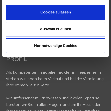
64646 Heppenheim
Cookies zulassen
Tel.:
+49 6252-305 89 41
Fax: +49 6252-305 89 42
Auswahl erlauben
E-Mail:
info@new-place-immobilien.com
Web:
www.new-place-immobilien.com
Nur notwendige Cookies
PROFIL
Als kompetenter
Immobilienmakler in Heppenheim
stehen wir Ihnen beim Verkauf und bei der Vermietung
Ihrer Immobilie zur Seite.
Mit umfassendem Fachwissen und lokaler Expertise
beraten wir Sie in allen Fragen rund um Ihr Haus oder
Ihre Wohnung in der Region Heppenheim. Sprechen