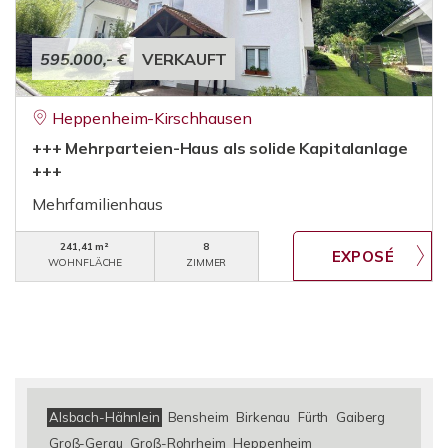
595.000,- €
VERKAUFT
Heppenheim-Kirschhausen
+++ Mehrparteien-Haus als solide Kapitalanlage
+++
Mehrfamilienhaus
241,41 m²
8
WOHNFLÄCHE
ZIMMER
Alsbach-Hähnlein
Bensheim
Birkenau
Fürth
Gaiberg
Groß-Gerau
Groß-Rohrheim
Heppenheim