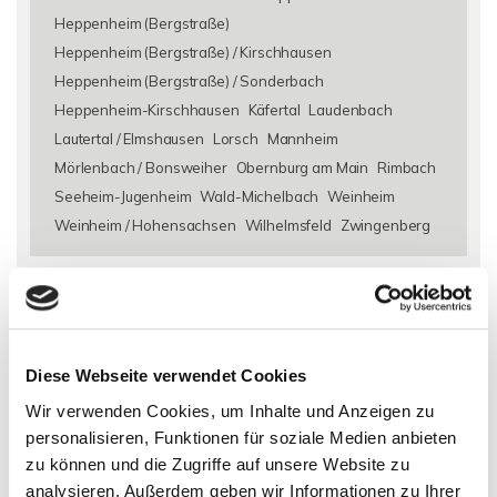
Heppenheim (Bergstraße)
Heppenheim (Bergstraße) / Kirschhausen
Heppenheim (Bergstraße) / Sonderbach
Heppenheim-Kirschhausen
Käfertal
Laudenbach
Lautertal / Elmshausen
Lorsch
Mannheim
Mörlenbach / Bonsweiher
Obernburg am Main
Rimbach
Seeheim-Jugenheim
Wald-Michelbach
Weinheim
Weinheim / Hohensachsen
Wilhelmsfeld
Zwingenberg
Eigentumswohnungen Alsbach-Hähnlein
Eigentumswohnung
Alsbach-Hähnlein
Immo Alsbach-Hähnlein
Wohnungen
Alsbach-Hähnlein
Wohnung suche Alsbach-Hähnlein
Wohnungssuche Alsbach-Hähnlein
Wohnungsanzeigen
Diese Webseite verwendet Cookies
Alsbach-Hähnlein
Wohnung Alsbach-Hähnlein
kaufen
Wir verwenden Cookies, um Inhalte und Anzeigen zu
Alsbach-Hähnlein
Immobilie Alsbach-Hähnlein
Immobilien
personalisieren, Funktionen für soziale Medien anbieten
Alsbach-Hähnlein
Immobilienkauf Alsbach-Hähnlein
zu können und die Zugriffe auf unsere Website zu
analysieren. Außerdem geben wir Informationen zu Ihrer