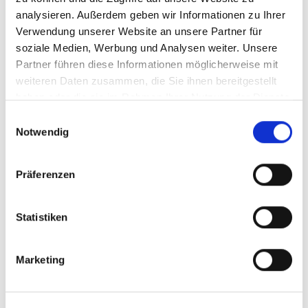
analysieren. Außerdem geben wir Informationen zu Ihrer
Verwendung unserer Website an unsere Partner für
soziale Medien, Werbung und Analysen weiter. Unsere
Partner führen diese Informationen möglicherweise mit
weiteren Daten zusammen, die Sie ihnen bereitgestellt
haben oder die sie im Rahmen Ihrer Nutzung der Dienste
gesammelt haben.
Einwilligungsauswahl
269.500,- €
Notwendig
Heppenheim (Bergstraße) - Heppenheim
Präferenzen
+++ Hochwertige Zweizimmerwohnung im
Sports & Country Club +++
Statistiken
Erdgeschosswohnung
55,21 m²
2
Marketing
WOHNFLÄCHE
ZIMMER