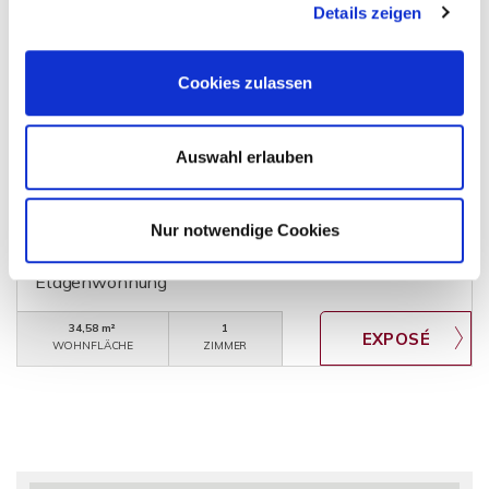
Details zeigen
Cookies zulassen
109.900,- €
VERKAUFT
Auswahl erlauben
Heppenheim (Bergstraße)
+++ Moderne Einzimmerwohnung in Heppenheim
Nur notwendige Cookies
+++
Etagenwohnung
34,58 m²
1
WOHNFLÄCHE
ZIMMER