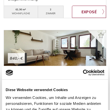
61,90 m²
2
WOHNFLÄCHE
ZIMMER
840,- €
Heppenheim (Bergstraße)
+++ Schöne Zweizimmer Wohnung im Zentrum
+++
Diese Webseite verwendet Cookies
Etagenwohnung
Wir verwenden Cookies, um Inhalte und Anzeigen zu
personalisieren, Funktionen für soziale Medien anbieten
65 m²
2
WOHNFLÄCHE
ZIMMER
zu können und die Zugriffe auf unsere Website zu