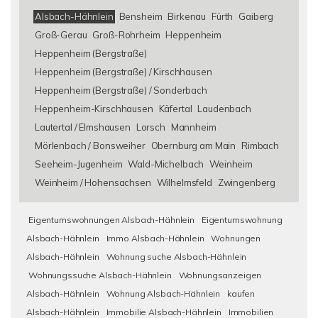
Alsbach-Hähnlein
Bensheim
Birkenau
Fürth
Gaiberg
Groß-Gerau
Groß-Rohrheim
Heppenheim
Heppenheim (Bergstraße)
Heppenheim (Bergstraße) / Kirschhausen
Heppenheim (Bergstraße) / Sonderbach
Heppenheim-Kirschhausen
Käfertal
Laudenbach
Lautertal / Elmshausen
Lorsch
Mannheim
Mörlenbach / Bonsweiher
Obernburg am Main
Rimbach
Seeheim-Jugenheim
Wald-Michelbach
Weinheim
Weinheim / Hohensachsen
Wilhelmsfeld
Zwingenberg
Eigentumswohnungen Alsbach-Hähnlein
Eigentumswohnung
Alsbach-Hähnlein
Immo Alsbach-Hähnlein
Wohnungen
Alsbach-Hähnlein
Wohnung suche Alsbach-Hähnlein
Wohnungssuche Alsbach-Hähnlein
Wohnungsanzeigen
Alsbach-Hähnlein
Wohnung Alsbach-Hähnlein
kaufen
Alsbach-Hähnlein
Immobilie Alsbach-Hähnlein
Immobilien