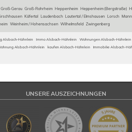
Groß-Gerau
Groß-Rohrheim
Heppenheim
Heppenheim (Bergstraße)
H
irschhausen
Käfertal
Laudenbach
Lautertal / Elmshausen
Lorsch
Mann
heim
Weinheim / Hohensachsen
Wilhelmsfeld
Zwingenberg
 Alsbach-Hähnlein
Immo Alsbach-Hähnlein
Wohnungen Alsbach-Hähnlein
ohnung Alsbach-Hähnlein
kaufen Alsbach-Hähnlein
Immobilie Alsbach-Häh
UNSERE AUSZEICHNUNGEN