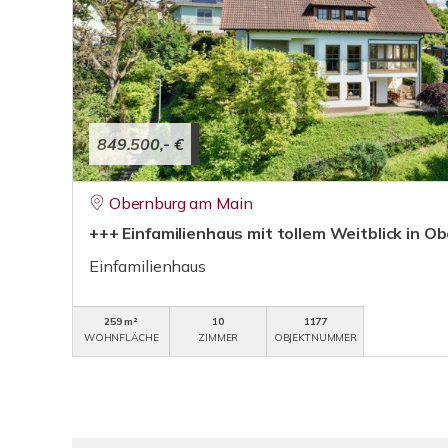
849.500,- €
Obernburg am Main
+++ Einfamilienhaus mit tollem Weitblick in 
Einfamilienhaus
259 m²
10
1177
WOHNFLÄCHE
ZIMMER
OBJEKTNUMMER