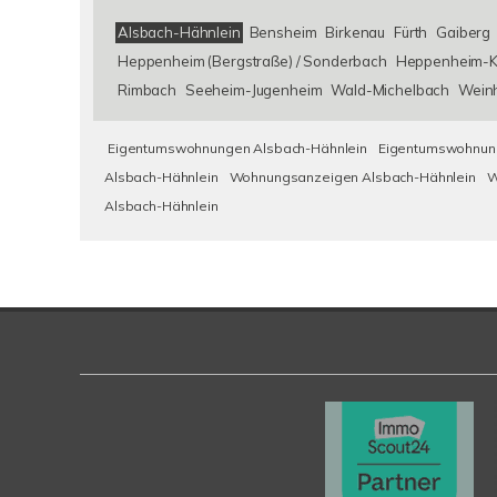
Alsbach-Hähnlein
Bensheim
Birkenau
Fürth
Gaiberg
Heppenheim (Bergstraße) / Sonderbach
Heppenheim-K
Rimbach
Seeheim-Jugenheim
Wald-Michelbach
Wein
Eigentumswohnungen Alsbach-Hähnlein
Eigentumswohnung
Alsbach-Hähnlein
Wohnungsanzeigen Alsbach-Hähnlein
W
Alsbach-Hähnlein