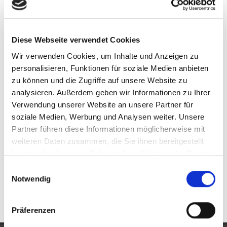
Heppenheim (Bergstraße) / Sonderbach
Heppenheim-Kirschhausen
Käfertal
Laudenbach
Lautertal / Elmshausen
Lorsch
Mannheim
Diese Webseite verwendet Cookies
Mörlenbach / Bonsweiher
Obernburg am Main
Rimbach
Seeheim-Jugenheim
Wald-Michelbach
Weinheim
Wir verwenden Cookies, um Inhalte und Anzeigen zu
Weinheim / Hohensachsen
Wilhelmsfeld
Zwingenberg
personalisieren, Funktionen für soziale Medien anbieten
zu können und die Zugriffe auf unsere Website zu
analysieren. Außerdem geben wir Informationen zu Ihrer
Eigentumswohnungen Alsbach-Hähnlein
Eigentumswohnung
Verwendung unserer Website an unsere Partner für
Alsbach-Hähnlein
Immo Alsbach-Hähnlein
Wohnungen
soziale Medien, Werbung und Analysen weiter. Unsere
Alsbach-Hähnlein
Wohnung suche Alsbach-Hähnlein
Partner führen diese Informationen möglicherweise mit
Wohnungssuche Alsbach-Hähnlein
Wohnungsanzeigen
weiteren Daten zusammen, die Sie ihnen bereitgestellt
Alsbach-Hähnlein
Wohnung Alsbach-Hähnlein
kaufen
haben oder die sie im Rahmen Ihrer Nutzung der Dienste
Alsbach-Hähnlein
Immobilie Alsbach-Hähnlein
Immobilien
gesammelt haben.
Einwilligungsauswahl
Alsbach-Hähnlein
Immobilienkauf Alsbach-Hähnlein
Notwendig
Präferenzen