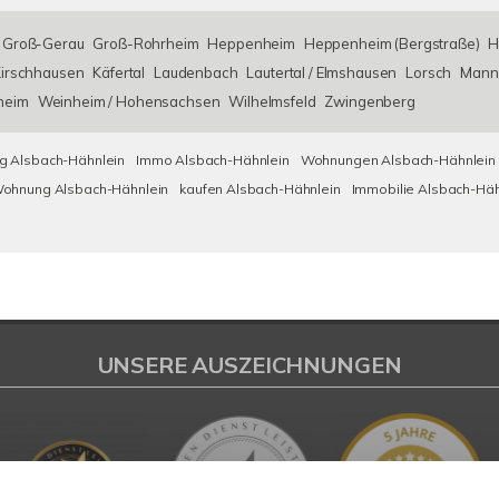
Groß-Gerau
Groß-Rohrheim
Heppenheim
Heppenheim (Bergstraße)
H
irschhausen
Käfertal
Laudenbach
Lautertal / Elmshausen
Lorsch
Mann
heim
Weinheim / Hohensachsen
Wilhelmsfeld
Zwingenberg
 Alsbach-Hähnlein
Immo Alsbach-Hähnlein
Wohnungen Alsbach-Hähnlein
ohnung Alsbach-Hähnlein
kaufen Alsbach-Hähnlein
Immobilie Alsbach-Häh
UNSERE AUSZEICHNUNGEN