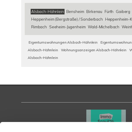
Alsbach-Hähnlein
Bensheim
Birkenau
Fürth
Gaiberg
Heppenheim (Bergstraße) / Sonderbach
Heppenheim-K
Rimbach
Seeheim-Jugenheim
Wald-Michelbach
Wein
Eigentumswohnungen Alsbach-Hähnlein
Eigentumswohnung
Alsbach-Hähnlein
Wohnungsanzeigen Alsbach-Hähnlein
W
Alsbach-Hähnlein