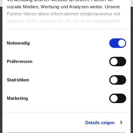
soziale Medien, Werbung und Analysen weiter. Unsere
Partner führen diese Informationen möglicherweise mit
UNSERE AUSZEICHNUNGEN
weiteren Daten zusammen, die Sie ihnen bereitgestellt
haben oder die sie im Rahmen Ihrer Nutzung der Dienste
gesammelt haben.
Einwilligungsauswahl
Notwendig
Präferenzen
Statistiken
KONTAKT
Marketing
New Place Immobilien
Ludwigstraße 20
Details zeigen
64646 Heppenheim