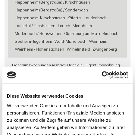
Heppenheim (Bergstraße) / Kirschhausen
Heppenheim (Bergstraße) / Sonderbach
Heppenheim-Kirschhausen
Käfertal
Laudenbach
Lautertal / Elmshausen
Lorsch
Mannheim
Mörlenbach / Bonsweiher
Obernburg am Main
Rimbach
Seeheim-Jugenheim
Wald-Michelbach
Weinheim
Weinheim / Hohensachsen
Wilhelmsfeld
Zwingenberg
Eigentumswohnungen Alsbach-Hähnlein
Eigentumswohnung
Alsbach-Hähnlein
Immo Alsbach-Hähnlein
Wohnungen
Alsbach-Hähnlein
Wohnung suche Alsbach-Hähnlein
Wohnungssuche Alsbach-Hähnlein
Wohnungsanzeigen
Diese Webseite verwendet Cookies
Alsbach-Hähnlein
Wohnung Alsbach-Hähnlein
kaufen
Alsbach-Hähnlein
Immobilie Alsbach-Hähnlein
Immobilien
Wir verwenden Cookies, um Inhalte und Anzeigen zu
Alsbach-Hähnlein
Immobilienkauf Alsbach-Hähnlein
personalisieren, Funktionen für soziale Medien anbieten
zu können und die Zugriffe auf unsere Website zu
analysieren. Außerdem geben wir Informationen zu Ihrer
Verwendung unserer Website an unsere Partner für